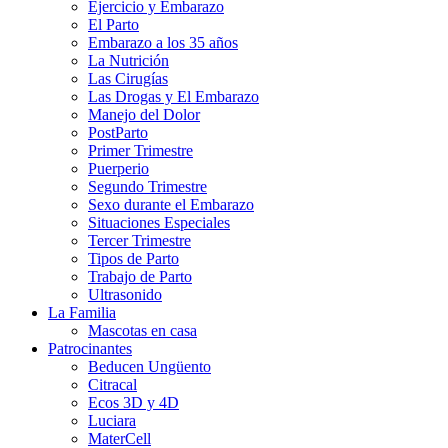
Ejercicio y Embarazo
El Parto
Embarazo a los 35 años
La Nutrición
Las Cirugías
Las Drogas y El Embarazo
Manejo del Dolor
PostParto
Primer Trimestre
Puerperio
Segundo Trimestre
Sexo durante el Embarazo
Situaciones Especiales
Tercer Trimestre
Tipos de Parto
Trabajo de Parto
Ultrasonido
La Familia
Mascotas en casa
Patrocinantes
Beducen Ungüento
Citracal
Ecos 3D y 4D
Luciara
MaterCell