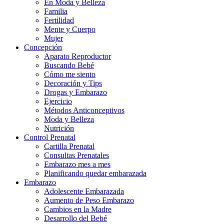
En Moda y Belleza
Familia
Fertilidad
Mente y Cuerpo
Mujer
Concepción
Aparato Reproductor
Buscando Bebé
Cómo me siento
Decoración y Tips
Drogas y Embarazo
Ejercicio
Métodos Anticonceptivos
Moda y Belleza
Nutrición
Control Prenatal
Cartilla Prenatal
Consultas Prenatales
Embarazo mes a mes
Planificando quedar embarazada
Embarazo
Adolescente Embarazada
Aumento de Peso Embarazo
Cambios en la Madre
Desarrollo del Bebé