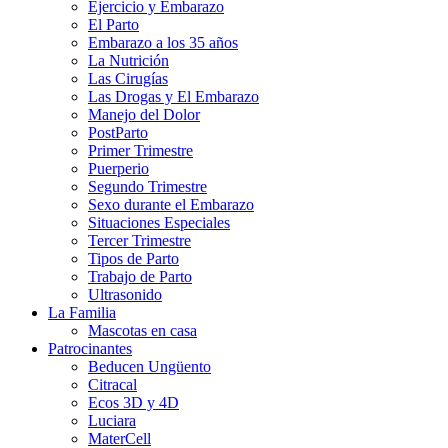
Ejercicio y Embarazo
El Parto
Embarazo a los 35 años
La Nutrición
Las Cirugías
Las Drogas y El Embarazo
Manejo del Dolor
PostParto
Primer Trimestre
Puerperio
Segundo Trimestre
Sexo durante el Embarazo
Situaciones Especiales
Tercer Trimestre
Tipos de Parto
Trabajo de Parto
Ultrasonido
La Familia
Mascotas en casa
Patrocinantes
Beducen Ungüento
Citracal
Ecos 3D y 4D
Luciara
MaterCell