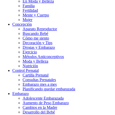
En Moda y Belleza
Familia
Fertilidad
Mente y Cuerpo
Mujer
Concepción
Aparato Reproductor
Buscando Bebé
Cómo me siento
Decoración y Tips
Drogas y Embarazo
Ejercicio
Métodos Anticonceptivos
Moda y Belleza
Nutrición
Control Prenatal
Cartilla Prenatal
Consultas Prenatales
Embarazo mes a mes
Planificando quedar embarazada
Embarazo
Adolescente Embarazada
Aumento de Peso Embarazo
Cambios en la Madre
Desarrollo del Bebé