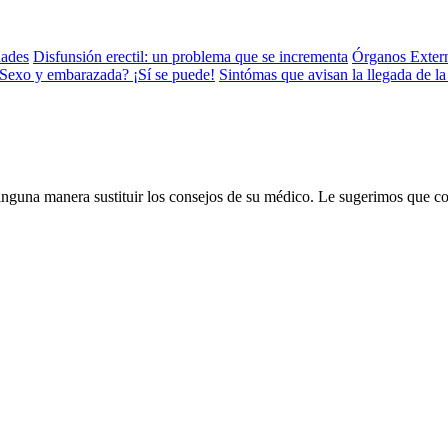
dades
Disfunsión erectil: un problema que se incrementa
Órganos Exter
Sexo y embarazada? ¡Sí se puede!
Sintómas que avisan la llegada de 
inguna manera sustituir los consejos de su médico. Le sugerimos que c