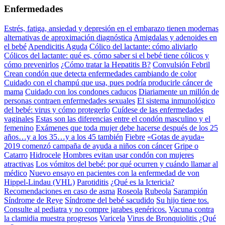
Enfermedades
Estrés, fatiga, ansiedad y depresión en el embarazo tienen modernas
alternativas de aproximación diagnóstica
Amigdalas y adenoides en
el bebé
Apendicitis Aguda
Cólico del lactante: cómo aliviarlo
Cólicos del lactante: qué es, cómo saber si el bebé tiene cólicos y
cómo prevenirlos
¿Cómo tratar la Hepatitis B?
Convulsión Febril
Crean condón que detecta enfermedades cambiando de color
Cuidado con el champú que usa, pues podría producirle cáncer de
mama
Cuidado con los condones caducos
Diariamente un millón de
personas contraen enfermedades sexuales
El sistema inmunológico
del bebé: virus y cómo protegerlo
Cuídese de las enfermedades
vaginales
Estas son las diferencias entre el condón masculino y el
femenino
Exámenes que toda mujer debe hacerse después de los 25
años…y a los 35…y a los 45 también
Fiebre
«Gotas de ayuda»
2019 comenzó campaña de ayuda a niños con cáncer
Gripe o
Catarro
Hidrocele
Hombres evitan usar condón con mujeres
atractivas
Los vómitos del bebé: por qué ocurren y cuándo llamar al
médico
Nuevo ensayo en pacientes con la enfermedad de von
Hippel-Lindau (VHL)
Parotiditis
¿Qué es la Ictericia?
Recomendaciones en caso de asma
Roseola
Rubeola
Sarampión
Síndrome de Reye
Síndrome del bebé sacudido
Su hijo tiene tos.
Consulte al pediatra y no compre jarabes genéricos.
Vacuna contra
la clamidia muestra progresos
Varicela
Virus de Bronquiolitis ¿Qué