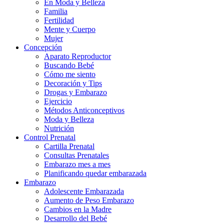
En Moda y Belleza
Familia
Fertilidad
Mente y Cuerpo
Mujer
Concepción
Aparato Reproductor
Buscando Bebé
Cómo me siento
Decoración y Tips
Drogas y Embarazo
Ejercicio
Métodos Anticonceptivos
Moda y Belleza
Nutrición
Control Prenatal
Cartilla Prenatal
Consultas Prenatales
Embarazo mes a mes
Planificando quedar embarazada
Embarazo
Adolescente Embarazada
Aumento de Peso Embarazo
Cambios en la Madre
Desarrollo del Bebé