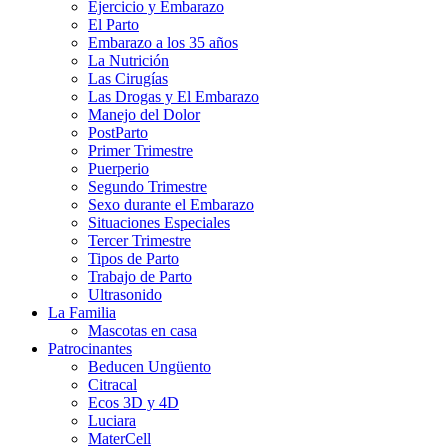
Ejercicio y Embarazo
El Parto
Embarazo a los 35 años
La Nutrición
Las Cirugías
Las Drogas y El Embarazo
Manejo del Dolor
PostParto
Primer Trimestre
Puerperio
Segundo Trimestre
Sexo durante el Embarazo
Situaciones Especiales
Tercer Trimestre
Tipos de Parto
Trabajo de Parto
Ultrasonido
La Familia
Mascotas en casa
Patrocinantes
Beducen Ungüento
Citracal
Ecos 3D y 4D
Luciara
MaterCell