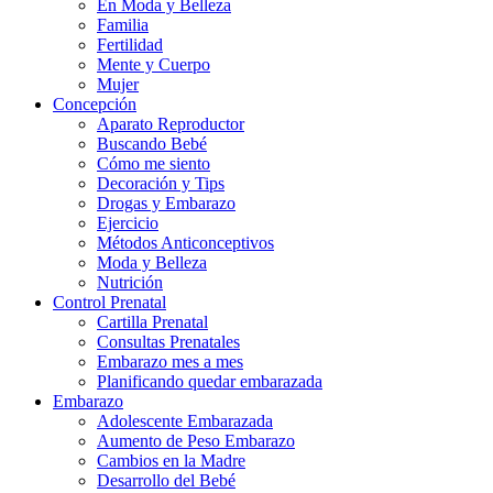
En Moda y Belleza
Familia
Fertilidad
Mente y Cuerpo
Mujer
Concepción
Aparato Reproductor
Buscando Bebé
Cómo me siento
Decoración y Tips
Drogas y Embarazo
Ejercicio
Métodos Anticonceptivos
Moda y Belleza
Nutrición
Control Prenatal
Cartilla Prenatal
Consultas Prenatales
Embarazo mes a mes
Planificando quedar embarazada
Embarazo
Adolescente Embarazada
Aumento de Peso Embarazo
Cambios en la Madre
Desarrollo del Bebé