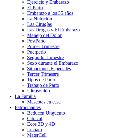
Ejercicio y Embarazo
El Parto
Embarazo a los 35 años
La Nutrición
Las Cirugías
Las Drogas y El Embarazo
Manejo del Dolor
PostParto
Primer Trimestre
Puerperio
Segundo Trimestre
Sexo durante el Embarazo
Situaciones Especiales
Tercer Trimestre
Tipos de Parto
Trabajo de Parto
Ultrasonido
La Familia
Mascotas en casa
Patrocinantes
Beducen Ungüento
Citracal
Ecos 3D y 4D
Luciara
MaterCell