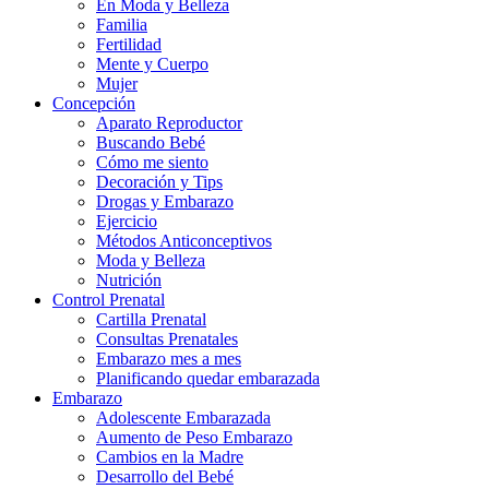
En Moda y Belleza
Familia
Fertilidad
Mente y Cuerpo
Mujer
Concepción
Aparato Reproductor
Buscando Bebé
Cómo me siento
Decoración y Tips
Drogas y Embarazo
Ejercicio
Métodos Anticonceptivos
Moda y Belleza
Nutrición
Control Prenatal
Cartilla Prenatal
Consultas Prenatales
Embarazo mes a mes
Planificando quedar embarazada
Embarazo
Adolescente Embarazada
Aumento de Peso Embarazo
Cambios en la Madre
Desarrollo del Bebé