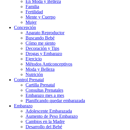
En Moda y Belleza
Familia
Fertilidad
Mente y Cuerpo
Mujer
Concepción
Aparato Reproductor
Buscando Bebé
Cómo me siento
Decoración y Tips
Drogas y Embarazo
Ejercicio
Métodos Anticonceptivos
Moda y Belleza
Nutrición
Control Prenatal
Cartilla Prenatal
Consultas Prenatales
Embarazo mes a mes
Planificando quedar embarazada
Embarazo
Adolescente Embarazada
Aumento de Peso Embarazo
Cambios en la Madre
Desarrollo del Bebé