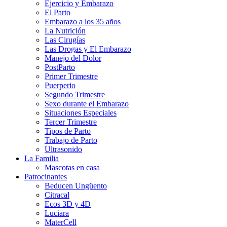
Ejercicio y Embarazo
El Parto
Embarazo a los 35 años
La Nutrición
Las Cirugías
Las Drogas y El Embarazo
Manejo del Dolor
PostParto
Primer Trimestre
Puerperio
Segundo Trimestre
Sexo durante el Embarazo
Situaciones Especiales
Tercer Trimestre
Tipos de Parto
Trabajo de Parto
Ultrasonido
La Familia
Mascotas en casa
Patrocinantes
Beducen Ungüento
Citracal
Ecos 3D y 4D
Luciara
MaterCell