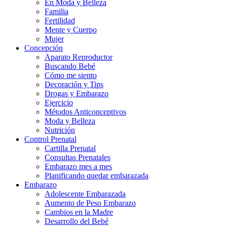
En Moda y Belleza
Familia
Fertilidad
Mente y Cuerpo
Mujer
Concepción
Aparato Reproductor
Buscando Bebé
Cómo me siento
Decoración y Tips
Drogas y Embarazo
Ejercicio
Métodos Anticonceptivos
Moda y Belleza
Nutrición
Control Prenatal
Cartilla Prenatal
Consultas Prenatales
Embarazo mes a mes
Planificando quedar embarazada
Embarazo
Adolescente Embarazada
Aumento de Peso Embarazo
Cambios en la Madre
Desarrollo del Bebé