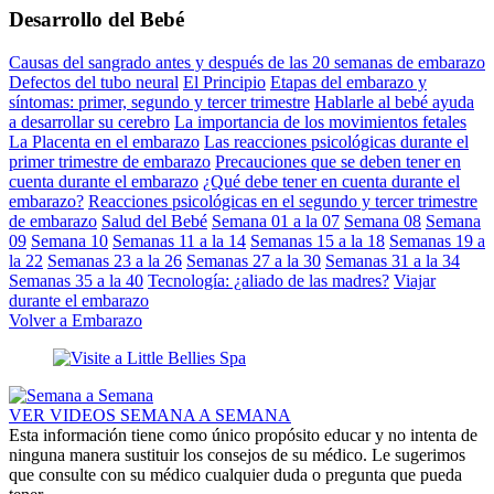
Desarrollo del Bebé
Causas del sangrado antes y después de las 20 semanas de embarazo
Defectos del tubo neural
El Principio
Etapas del embarazo y
síntomas: primer, segundo y tercer trimestre
Hablarle al bebé ayuda
a desarrollar su cerebro
La importancia de los movimientos fetales
La Placenta en el embarazo
Las reacciones psicológicas durante el
primer trimestre de embarazo
Precauciones que se deben tener en
cuenta durante el embarazo
¿Qué debe tener en cuenta durante el
embarazo?
Reacciones psicológicas en el segundo y tercer trimestre
de embarazo
Salud del Bebé
Semana 01 a la 07
Semana 08
Semana
09
Semana 10
Semanas 11 a la 14
Semanas 15 a la 18
Semanas 19 a
la 22
Semanas 23 a la 26
Semanas 27 a la 30
Semanas 31 a la 34
Semanas 35 a la 40
Tecnología: ¿aliado de las madres?
Viajar
durante el embarazo
Volver a Embarazo
VER VIDEOS SEMANA A SEMANA
Esta información tiene como único propósito educar y no intenta de
ninguna manera sustituir los consejos de su médico. Le sugerimos
que consulte con su médico cualquier duda o pregunta que pueda