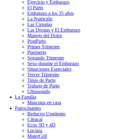
Ejercicio y Embarazo
El Parto
Embarazo a los 35 años
La Nutrición
Las Cirugías
Las Drogas y El Embarazo
Manejo del Dolor
PostParto
Primer Trimestre
Puerperio
Segundo Trimestre
Sexo durante el Embarazo
Situaciones Especiales
Tercer Trimestre
Tipos de Parto
Trabajo de Parto
Ultrasonido
La Familia
Mascotas en casa
Patrocinantes
Beducen Ungüento
Citracal
Ecos 3D y 4D
Luciara
MaterCell