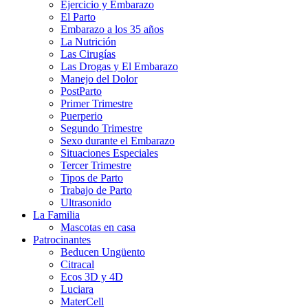
Ejercicio y Embarazo
El Parto
Embarazo a los 35 años
La Nutrición
Las Cirugías
Las Drogas y El Embarazo
Manejo del Dolor
PostParto
Primer Trimestre
Puerperio
Segundo Trimestre
Sexo durante el Embarazo
Situaciones Especiales
Tercer Trimestre
Tipos de Parto
Trabajo de Parto
Ultrasonido
La Familia
Mascotas en casa
Patrocinantes
Beducen Ungüento
Citracal
Ecos 3D y 4D
Luciara
MaterCell