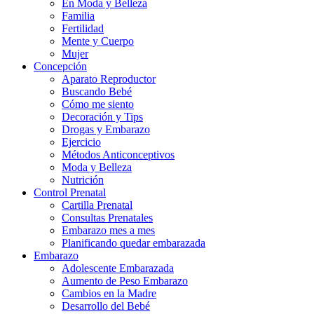
En Moda y Belleza
Familia
Fertilidad
Mente y Cuerpo
Mujer
Concepción
Aparato Reproductor
Buscando Bebé
Cómo me siento
Decoración y Tips
Drogas y Embarazo
Ejercicio
Métodos Anticonceptivos
Moda y Belleza
Nutrición
Control Prenatal
Cartilla Prenatal
Consultas Prenatales
Embarazo mes a mes
Planificando quedar embarazada
Embarazo
Adolescente Embarazada
Aumento de Peso Embarazo
Cambios en la Madre
Desarrollo del Bebé