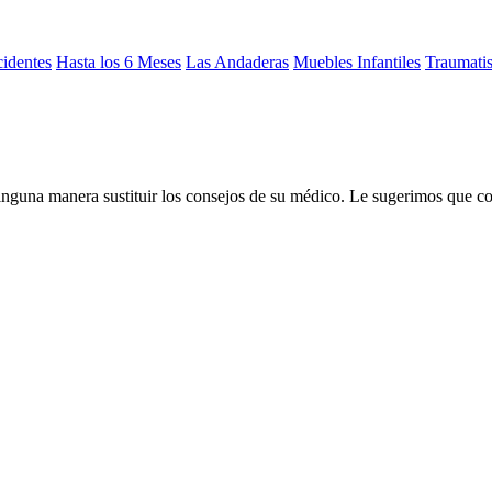
cidentes
Hasta los 6 Meses
Las Andaderas
Muebles Infantiles
Traumati
inguna manera sustituir los consejos de su médico. Le sugerimos que c