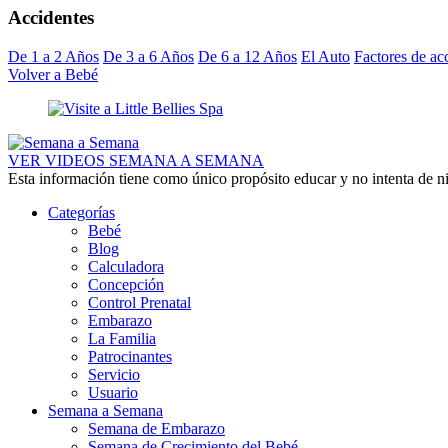
Accidentes
De 1 a 2 Años
De 3 a 6 Años
De 6 a 12 Años
El Auto
Factores de ac
Volver a Bebé
VER VIDEOS SEMANA A SEMANA
Esta información tiene como único propósito educar y no intenta de n
Categorías
Bebé
Blog
Calculadora
Concepción
Control Prenatal
Embarazo
La Familia
Patrocinantes
Servicio
Usuario
Semana a Semana
Semana de Embarazo
Semana de Crecimiento del Bebé