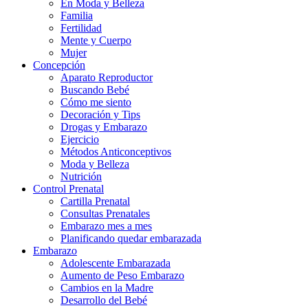
En Moda y Belleza
Familia
Fertilidad
Mente y Cuerpo
Mujer
Concepción
Aparato Reproductor
Buscando Bebé
Cómo me siento
Decoración y Tips
Drogas y Embarazo
Ejercicio
Métodos Anticonceptivos
Moda y Belleza
Nutrición
Control Prenatal
Cartilla Prenatal
Consultas Prenatales
Embarazo mes a mes
Planificando quedar embarazada
Embarazo
Adolescente Embarazada
Aumento de Peso Embarazo
Cambios en la Madre
Desarrollo del Bebé