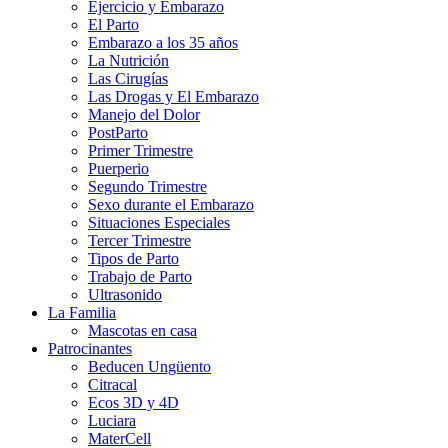
Ejercicio y Embarazo
El Parto
Embarazo a los 35 años
La Nutrición
Las Cirugías
Las Drogas y El Embarazo
Manejo del Dolor
PostParto
Primer Trimestre
Puerperio
Segundo Trimestre
Sexo durante el Embarazo
Situaciones Especiales
Tercer Trimestre
Tipos de Parto
Trabajo de Parto
Ultrasonido
La Familia
Mascotas en casa
Patrocinantes
Beducen Ungüento
Citracal
Ecos 3D y 4D
Luciara
MaterCell