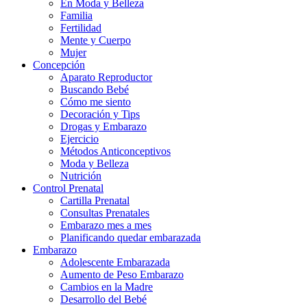
En Moda y Belleza
Familia
Fertilidad
Mente y Cuerpo
Mujer
Concepción
Aparato Reproductor
Buscando Bebé
Cómo me siento
Decoración y Tips
Drogas y Embarazo
Ejercicio
Métodos Anticonceptivos
Moda y Belleza
Nutrición
Control Prenatal
Cartilla Prenatal
Consultas Prenatales
Embarazo mes a mes
Planificando quedar embarazada
Embarazo
Adolescente Embarazada
Aumento de Peso Embarazo
Cambios en la Madre
Desarrollo del Bebé