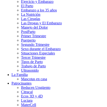
Ejercicio y Embarazo
El Parto
Embarazo a los 35 años
La Nutrición
Las Cirugías
Las Drogas y El Embarazo
Manejo del Dolor
PostParto
Primer Trimestre
Puerperio
Segundo Trimestre
Sexo durante el Embarazo
Situaciones Especiales
Tercer Trimestre
Tipos de Parto
Trabajo de Parto
Ultrasonido
La Familia
Mascotas en casa
Patrocinantes
Beducen Ungüento
Citracal
Ecos 3D y 4D
Luciara
MaterCell