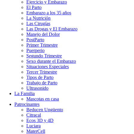
Ejercicio y Embarazo
El Parto
Embarazo a los 35 años
La Nutrición
Las Cirugías
Las Drogas y El Embarazo
Manejo del Dolor
PostParto
Primer Trimestre
Puerperio
Segundo Trimestre
Sexo durante el Embarazo
Situaciones Especiales
Tercer Trimestre
Tipos de Parto
Trabajo de Parto
Ultrasonido
La Familia
Mascotas en casa
Patrocinantes
Beducen Ungüento
Citracal
Ecos 3D y 4D
Luciara
MaterCell