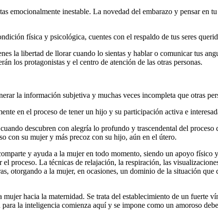
tas emocionalmente inestable. La novedad del embarazo y pensar en t
ición física y psicológica, cuentes con el respaldo de tus seres querido
es la libertad de llorar cuando lo sientas y hablar o comunicar tus angu
rán los protagonistas y el centro de atención de las otras personas.
erar la información subjetiva y muchas veces incompleta que otras pers
mente en el proceso de tener un hijo y su participación activa e interes
uando descubren con alegría lo profundo y trascendental del proceso 
o con su mujer y más precoz con su hijo, aún en el útero.
, comparte y ayuda a la mujer en todo momento, siendo un apoyo físico y 
el proceso. La técnicas de relajación, la respiración, las visualizacione
as, otorgando a la mujer, en ocasiones, un dominio de la situación que 
mujer hacia la maternidad. Se trata del establecimiento de un fuerte vín
ón para la inteligencia comienza aquí y se impone como un amoroso deb