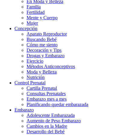
En Moda y Belleza
Familia
Fertilidad
Mente y Cuerpo
Mujer
Concepción
Aparato Reproductor
Buscando Bebé
Cómo me siento
Decoración y Tips
Drogas y Embarazo
Ejercicio
Métodos Anticonceptivos
Moda y Belleza
Nutrición
Control Prenatal
Cartilla Prenatal
Consultas Prenatales
Embarazo mes a mes
Planificando quedar embarazada
Embarazo
Adolescente Embarazada
Aumento de Peso Embarazo
Cambios en la Madre
Desarrollo del Bebé