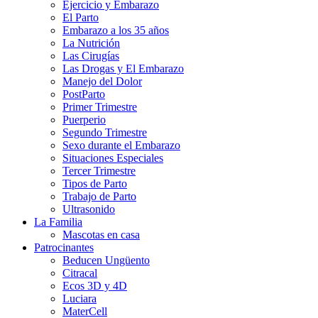
Ejercicio y Embarazo
El Parto
Embarazo a los 35 años
La Nutrición
Las Cirugías
Las Drogas y El Embarazo
Manejo del Dolor
PostParto
Primer Trimestre
Puerperio
Segundo Trimestre
Sexo durante el Embarazo
Situaciones Especiales
Tercer Trimestre
Tipos de Parto
Trabajo de Parto
Ultrasonido
La Familia
Mascotas en casa
Patrocinantes
Beducen Ungüento
Citracal
Ecos 3D y 4D
Luciara
MaterCell