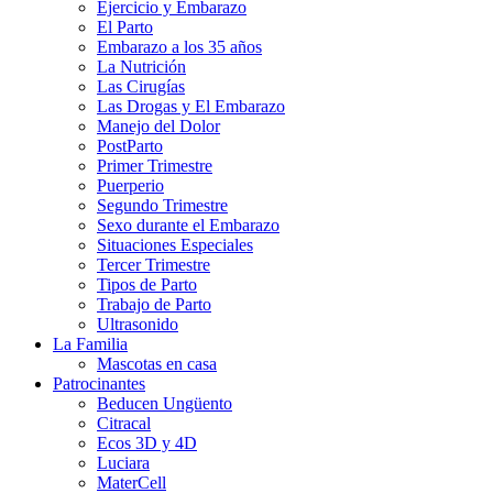
Ejercicio y Embarazo
El Parto
Embarazo a los 35 años
La Nutrición
Las Cirugías
Las Drogas y El Embarazo
Manejo del Dolor
PostParto
Primer Trimestre
Puerperio
Segundo Trimestre
Sexo durante el Embarazo
Situaciones Especiales
Tercer Trimestre
Tipos de Parto
Trabajo de Parto
Ultrasonido
La Familia
Mascotas en casa
Patrocinantes
Beducen Ungüento
Citracal
Ecos 3D y 4D
Luciara
MaterCell