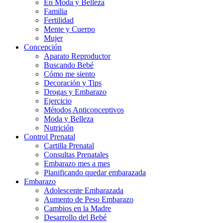
En Moda y Belleza
Familia
Fertilidad
Mente y Cuerpo
Mujer
Concepción
Aparato Reproductor
Buscando Bebé
Cómo me siento
Decoración y Tips
Drogas y Embarazo
Ejercicio
Métodos Anticonceptivos
Moda y Belleza
Nutrición
Control Prenatal
Cartilla Prenatal
Consultas Prenatales
Embarazo mes a mes
Planificando quedar embarazada
Embarazo
Adolescente Embarazada
Aumento de Peso Embarazo
Cambios en la Madre
Desarrollo del Bebé