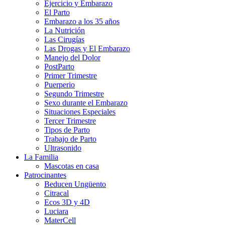
Ejercicio y Embarazo
El Parto
Embarazo a los 35 años
La Nutrición
Las Cirugías
Las Drogas y El Embarazo
Manejo del Dolor
PostParto
Primer Trimestre
Puerperio
Segundo Trimestre
Sexo durante el Embarazo
Situaciones Especiales
Tercer Trimestre
Tipos de Parto
Trabajo de Parto
Ultrasonido
La Familia
Mascotas en casa
Patrocinantes
Beducen Ungüento
Citracal
Ecos 3D y 4D
Luciara
MaterCell