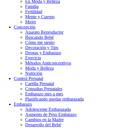
En Moda y Belleza
Familia
Fertilidad
Mente y Cuerpo
Mujer
Concepción
Aparato Reproductor
Buscando Bebé
Cómo me siento
Decoración y Tips
Drogas y Embarazo
Ejercicio
Métodos Anticonceptivos
Moda y Belleza
Nutrición
Control Prenatal
Cartilla Prenatal
Consultas Prenatales
Embarazo mes a mes
Planificando quedar embarazada
Embarazo
Adolescente Embarazada
Aumento de Peso Embarazo
Cambios en la Madre
Desarrollo del Bebé