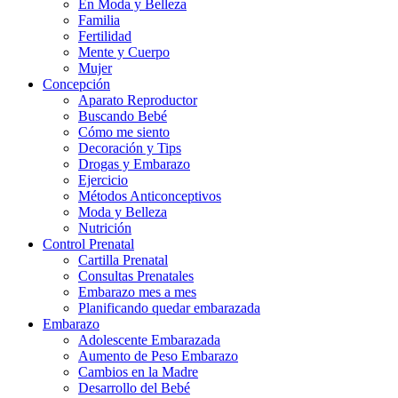
En Moda y Belleza
Familia
Fertilidad
Mente y Cuerpo
Mujer
Concepción
Aparato Reproductor
Buscando Bebé
Cómo me siento
Decoración y Tips
Drogas y Embarazo
Ejercicio
Métodos Anticonceptivos
Moda y Belleza
Nutrición
Control Prenatal
Cartilla Prenatal
Consultas Prenatales
Embarazo mes a mes
Planificando quedar embarazada
Embarazo
Adolescente Embarazada
Aumento de Peso Embarazo
Cambios en la Madre
Desarrollo del Bebé