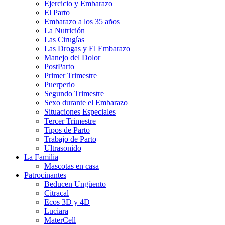
Ejercicio y Embarazo
El Parto
Embarazo a los 35 años
La Nutrición
Las Cirugías
Las Drogas y El Embarazo
Manejo del Dolor
PostParto
Primer Trimestre
Puerperio
Segundo Trimestre
Sexo durante el Embarazo
Situaciones Especiales
Tercer Trimestre
Tipos de Parto
Trabajo de Parto
Ultrasonido
La Familia
Mascotas en casa
Patrocinantes
Beducen Ungüento
Citracal
Ecos 3D y 4D
Luciara
MaterCell