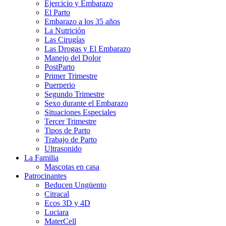
Ejercicio y Embarazo
El Parto
Embarazo a los 35 años
La Nutrición
Las Cirugías
Las Drogas y El Embarazo
Manejo del Dolor
PostParto
Primer Trimestre
Puerperio
Segundo Trimestre
Sexo durante el Embarazo
Situaciones Especiales
Tercer Trimestre
Tipos de Parto
Trabajo de Parto
Ultrasonido
La Familia
Mascotas en casa
Patrocinantes
Beducen Ungüento
Citracal
Ecos 3D y 4D
Luciara
MaterCell