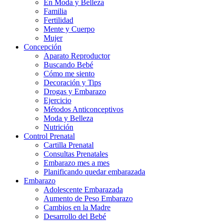
En Moda y Belleza
Familia
Fertilidad
Mente y Cuerpo
Mujer
Concepción
Aparato Reproductor
Buscando Bebé
Cómo me siento
Decoración y Tips
Drogas y Embarazo
Ejercicio
Métodos Anticonceptivos
Moda y Belleza
Nutrición
Control Prenatal
Cartilla Prenatal
Consultas Prenatales
Embarazo mes a mes
Planificando quedar embarazada
Embarazo
Adolescente Embarazada
Aumento de Peso Embarazo
Cambios en la Madre
Desarrollo del Bebé