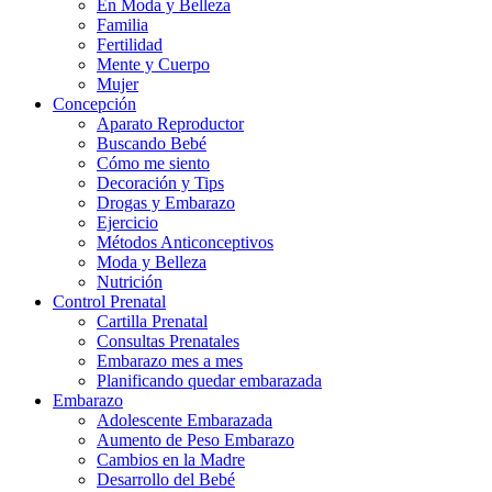
En Moda y Belleza
Familia
Fertilidad
Mente y Cuerpo
Mujer
Concepción
Aparato Reproductor
Buscando Bebé
Cómo me siento
Decoración y Tips
Drogas y Embarazo
Ejercicio
Métodos Anticonceptivos
Moda y Belleza
Nutrición
Control Prenatal
Cartilla Prenatal
Consultas Prenatales
Embarazo mes a mes
Planificando quedar embarazada
Embarazo
Adolescente Embarazada
Aumento de Peso Embarazo
Cambios en la Madre
Desarrollo del Bebé