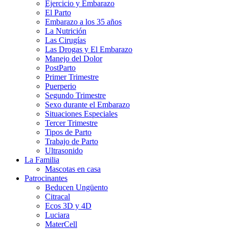
Ejercicio y Embarazo
El Parto
Embarazo a los 35 años
La Nutrición
Las Cirugías
Las Drogas y El Embarazo
Manejo del Dolor
PostParto
Primer Trimestre
Puerperio
Segundo Trimestre
Sexo durante el Embarazo
Situaciones Especiales
Tercer Trimestre
Tipos de Parto
Trabajo de Parto
Ultrasonido
La Familia
Mascotas en casa
Patrocinantes
Beducen Ungüento
Citracal
Ecos 3D y 4D
Luciara
MaterCell