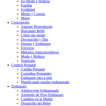
En Moda y Belleza
Familia
Fertilidad
Mente y Cuerpo
Mujer
Concepción
Aparato Reproductor
Buscando Bebé
Cómo me siento
Decoración y Tips
Drogas y Embarazo
Ejercicio
Métodos Anticonceptivos
Moda y Belleza
Nutrición
Control Prenatal
Cartilla Prenatal
Consultas Prenatales
Embarazo mes a mes
Planificando quedar embarazada
Embarazo
Adolescente Embarazada
Aumento de Peso Embarazo
Cambios en la Madre
Desarrollo del Bebé