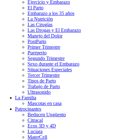
Ejercicio y Embarazo
El Parto
Embarazo a los 35 años
La Nutrición
Las Cirugías
Las Drogas y El Embarazo
Manejo del Dolor
PostParto
Primer Trimestre
Puerperio
Segundo Trimestre
Sexo durante el Embarazo
Situaciones Especiales
Tercer Trimestre
Tipos de Parto
Trabajo de Parto
Ultrasonido
La Familia
Mascotas en casa
Patrocinantes
Beducen Ungüento
Citracal
Ecos 3D y 4D
Luciara
MaterCell