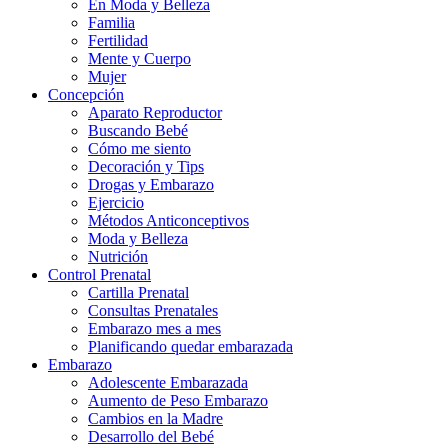
En Moda y Belleza
Familia
Fertilidad
Mente y Cuerpo
Mujer
Concepción
Aparato Reproductor
Buscando Bebé
Cómo me siento
Decoración y Tips
Drogas y Embarazo
Ejercicio
Métodos Anticonceptivos
Moda y Belleza
Nutrición
Control Prenatal
Cartilla Prenatal
Consultas Prenatales
Embarazo mes a mes
Planificando quedar embarazada
Embarazo
Adolescente Embarazada
Aumento de Peso Embarazo
Cambios en la Madre
Desarrollo del Bebé