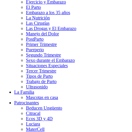
Ejercicio y Embarazo
El Parto
Embarazo a los 35 años
La Nutrición
Las Cirugías
Las Drogas y El Embarazo
Manejo del Dolor
PostParto
Primer Trimestre
Puerperio
Segundo Trimestre
Sexo durante el Embarazo
Situaciones Especiales
Tercer Trimestre
Tipos de Parto
Trabajo de Parto
Ultrasonido
La Familia
Mascotas en casa
Patrocinantes
Beducen Ungüento
Citracal
Ecos 3D y 4D
Luciara
MaterCell