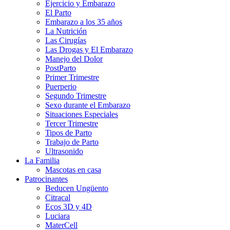
Ejercicio y Embarazo
El Parto
Embarazo a los 35 años
La Nutrición
Las Cirugías
Las Drogas y El Embarazo
Manejo del Dolor
PostParto
Primer Trimestre
Puerperio
Segundo Trimestre
Sexo durante el Embarazo
Situaciones Especiales
Tercer Trimestre
Tipos de Parto
Trabajo de Parto
Ultrasonido
La Familia
Mascotas en casa
Patrocinantes
Beducen Ungüento
Citracal
Ecos 3D y 4D
Luciara
MaterCell