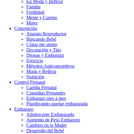
En Moda y Belleza
Familia
Fertilidad
Mente y Cuerpo
Mujer
Concepción
Aparato Reproductor
Buscando Bebé
Cómo me siento
Decoración y Tips
Drogas y Embarazo
Ejercicio
Métodos Anticonceptivos
Moda y Belleza
Nutrición
Control Prenatal
Cartilla Prenatal
Consultas Prenatales
Embarazo mes a mes
Planificando quedar embarazada
Embarazo
Adolescente Embarazada
Aumento de Peso Embarazo
Cambios en la Madre
Desarrollo del Bebé