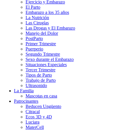
Ejercicio y Embarazo
El Parto
Embarazo a los 35 años
La Nutrición
Las Cirugías
Las Drogas y El Embarazo
Manejo del Dolor
PostParto
Primer Trimestre
Puerperio
Segundo Trimestre
Sexo durante el Embarazo
Situaciones Especiales
Tercer Trimestre
Tipos de Parto
Trabajo de Parto
Ultrasonido
La Familia
Mascotas en casa
Patrocinantes
Beducen Ungüento
Citracal
Ecos 3D y 4D
Luciara
MaterCell