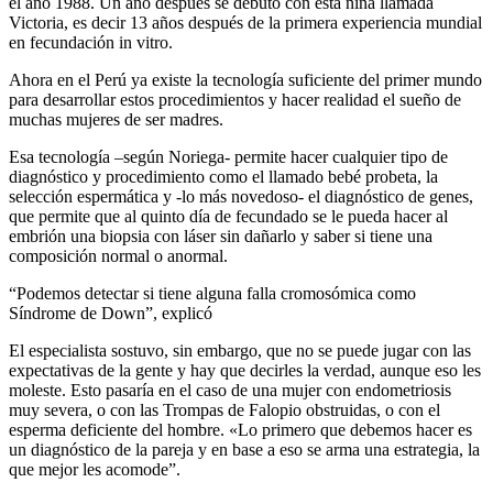
el año 1988. Un año después se debutó con esta niña llamada
Victoria, es decir 13 años después de la primera experiencia mundial
en fecundación in vitro.
Ahora en el Perú ya existe la tecnología suficiente del primer mundo
para desarrollar estos procedimientos y hacer realidad el sueño de
muchas mujeres de ser madres.
Esa tecnología –según Noriega- permite hacer cualquier tipo de
diagnóstico y procedimiento como el llamado bebé probeta, la
selección espermática y -lo más novedoso- el diagnóstico de genes,
que permite que al quinto día de fecundado se le pueda hacer al
embrión una biopsia con láser sin dañarlo y saber si tiene una
composición normal o anormal.
“Podemos detectar si tiene alguna falla cromosómica como
Síndrome de Down”, explicó
El especialista sostuvo, sin embargo, que no se puede jugar con las
expectativas de la gente y hay que decirles la verdad, aunque eso les
moleste. Esto pasaría en el caso de una mujer con endometriosis
muy severa, o con las Trompas de Falopio obstruidas, o con el
esperma deficiente del hombre. «Lo primero que debemos hacer es
un diagnóstico de la pareja y en base a eso se arma una estrategia, la
que mejor les acomode”.