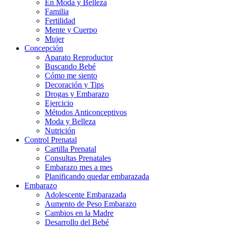
En Moda y Belleza
Familia
Fertilidad
Mente y Cuerpo
Mujer
Concepción
Aparato Reproductor
Buscando Bebé
Cómo me siento
Decoración y Tips
Drogas y Embarazo
Ejercicio
Métodos Anticonceptivos
Moda y Belleza
Nutrición
Control Prenatal
Cartilla Prenatal
Consultas Prenatales
Embarazo mes a mes
Planificando quedar embarazada
Embarazo
Adolescente Embarazada
Aumento de Peso Embarazo
Cambios en la Madre
Desarrollo del Bebé