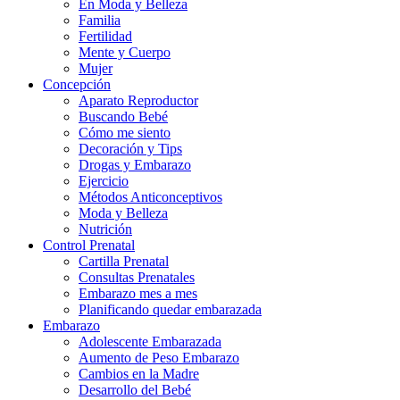
En Moda y Belleza
Familia
Fertilidad
Mente y Cuerpo
Mujer
Concepción
Aparato Reproductor
Buscando Bebé
Cómo me siento
Decoración y Tips
Drogas y Embarazo
Ejercicio
Métodos Anticonceptivos
Moda y Belleza
Nutrición
Control Prenatal
Cartilla Prenatal
Consultas Prenatales
Embarazo mes a mes
Planificando quedar embarazada
Embarazo
Adolescente Embarazada
Aumento de Peso Embarazo
Cambios en la Madre
Desarrollo del Bebé