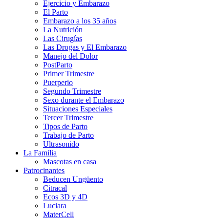
Ejercicio y Embarazo
El Parto
Embarazo a los 35 años
La Nutrición
Las Cirugías
Las Drogas y El Embarazo
Manejo del Dolor
PostParto
Primer Trimestre
Puerperio
Segundo Trimestre
Sexo durante el Embarazo
Situaciones Especiales
Tercer Trimestre
Tipos de Parto
Trabajo de Parto
Ultrasonido
La Familia
Mascotas en casa
Patrocinantes
Beducen Ungüento
Citracal
Ecos 3D y 4D
Luciara
MaterCell