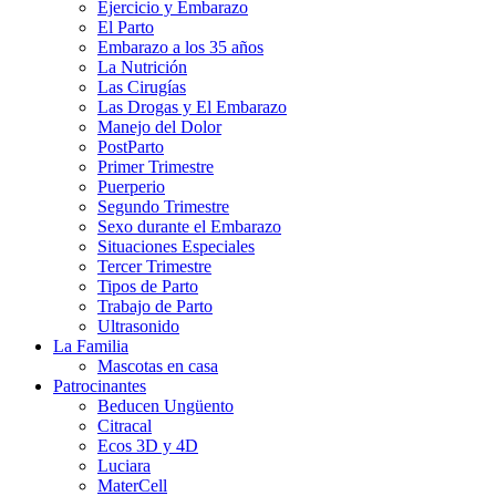
Ejercicio y Embarazo
El Parto
Embarazo a los 35 años
La Nutrición
Las Cirugías
Las Drogas y El Embarazo
Manejo del Dolor
PostParto
Primer Trimestre
Puerperio
Segundo Trimestre
Sexo durante el Embarazo
Situaciones Especiales
Tercer Trimestre
Tipos de Parto
Trabajo de Parto
Ultrasonido
La Familia
Mascotas en casa
Patrocinantes
Beducen Ungüento
Citracal
Ecos 3D y 4D
Luciara
MaterCell