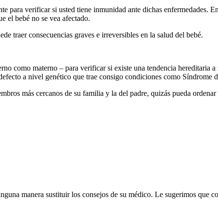
te para verificar si usted tiene inmunidad ante dichas enfermedades. En
ue el bebé no se vea afectado.
e traer consecuencias graves e irreversibles en la salud del bebé.
aterno como materno – para verificar si existe una tendencia hereditaria 
 defecto a nivel genético que trae consigo condiciones como Síndrome d
iembros más cercanos de su familia y la del padre, quizás pueda ordena
inguna manera sustituir los consejos de su médico. Le sugerimos que c