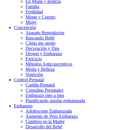
En Moda y Belleza
Familia
Fertilidad
Mente y Cuerpo
Mujer
Concepción
Aparato Reproductor
Buscando Bebé
Cómo me siento
Decoración y Tips
Drogas y Embarazo
Ejercicio
Métodos Anticonceptivos
Moda y Belleza
Nutrición
Control Prenatal
Cartilla Prenatal
Consultas Prenatales
Embarazo mes a mes
Planificando quedar embarazada
Embarazo
Adolescente Embarazada
Aumento de Peso Embarazo
Cambios en la Madre
Desarrollo del Bebé