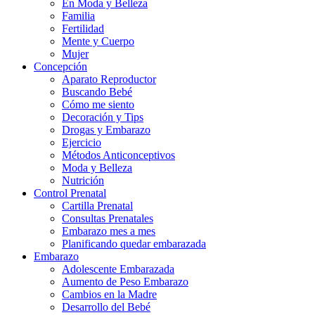
En Moda y Belleza
Familia
Fertilidad
Mente y Cuerpo
Mujer
Concepción
Aparato Reproductor
Buscando Bebé
Cómo me siento
Decoración y Tips
Drogas y Embarazo
Ejercicio
Métodos Anticonceptivos
Moda y Belleza
Nutrición
Control Prenatal
Cartilla Prenatal
Consultas Prenatales
Embarazo mes a mes
Planificando quedar embarazada
Embarazo
Adolescente Embarazada
Aumento de Peso Embarazo
Cambios en la Madre
Desarrollo del Bebé