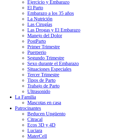
Ejercicio y Embarazo
El Parto
Embarazo a los 35 años
La Nutrición
Las Cirugías
Las Drogas y El Embarazo
Manejo del Dolor
PostParto
Primer Trimestre
Puerperio
Segundo Trimestre
Sexo durante el Embarazo
Situaciones Especiales
Tercer Trimestre
Tipos de Parto
Trabajo de Parto
Ultrasonido
La Familia
Mascotas en casa
Patrocinantes
Beducen Ungüento
Citracal
Ecos 3D y 4D
Luciara
MaterCell