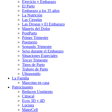
Ejercicio y Embarazo
El Parto
Embarazo a los 35 años
La Nutrición
Las Cirugías
Las Drogas y El Embarazo
Manejo del Dolor
PostParto
Primer Trimestre
Puerperio
Segundo Trimestre
Sexo durante el Embarazo
Situaciones Especiales
Tercer Trimestre
Tipos de Parto
Trabajo de Parto
Ultrasonido
La Familia
Mascotas en casa
Patrocinantes
Beducen Ungüento
Citracal
Ecos 3D y 4D
Luciara
MaterCell