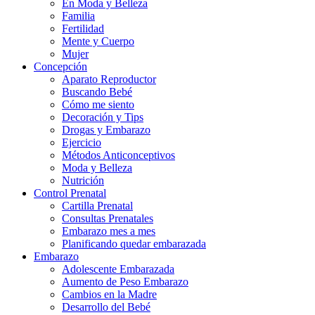
En Moda y Belleza
Familia
Fertilidad
Mente y Cuerpo
Mujer
Concepción
Aparato Reproductor
Buscando Bebé
Cómo me siento
Decoración y Tips
Drogas y Embarazo
Ejercicio
Métodos Anticonceptivos
Moda y Belleza
Nutrición
Control Prenatal
Cartilla Prenatal
Consultas Prenatales
Embarazo mes a mes
Planificando quedar embarazada
Embarazo
Adolescente Embarazada
Aumento de Peso Embarazo
Cambios en la Madre
Desarrollo del Bebé