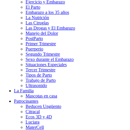
Ejercicio y Embarazo
El Parto
Embarazo a los 35 años
La Nutrición
Las Cirugías
Las Drogas y El Embarazo
Manejo del Dolor
PostParto
Primer Trimestre
Puerperio
Segundo Trimestre
Sexo durante el Embarazo
Situaciones Especiales
Tercer Trimestre
Tipos de Parto
Trabajo de Parto
Ultrasonido
La Familia
Mascotas en casa
Patrocinantes
Beducen Ungüento
Citracal
Ecos 3D y 4D
Luciara
MaterCell