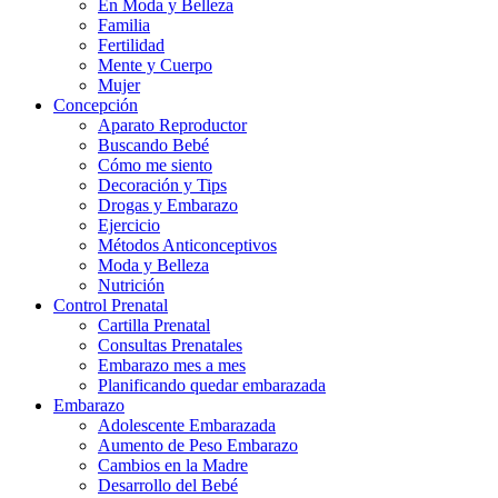
En Moda y Belleza
Familia
Fertilidad
Mente y Cuerpo
Mujer
Concepción
Aparato Reproductor
Buscando Bebé
Cómo me siento
Decoración y Tips
Drogas y Embarazo
Ejercicio
Métodos Anticonceptivos
Moda y Belleza
Nutrición
Control Prenatal
Cartilla Prenatal
Consultas Prenatales
Embarazo mes a mes
Planificando quedar embarazada
Embarazo
Adolescente Embarazada
Aumento de Peso Embarazo
Cambios en la Madre
Desarrollo del Bebé