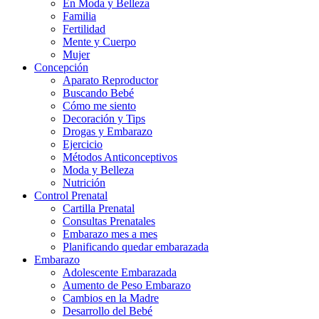
En Moda y Belleza
Familia
Fertilidad
Mente y Cuerpo
Mujer
Concepción
Aparato Reproductor
Buscando Bebé
Cómo me siento
Decoración y Tips
Drogas y Embarazo
Ejercicio
Métodos Anticonceptivos
Moda y Belleza
Nutrición
Control Prenatal
Cartilla Prenatal
Consultas Prenatales
Embarazo mes a mes
Planificando quedar embarazada
Embarazo
Adolescente Embarazada
Aumento de Peso Embarazo
Cambios en la Madre
Desarrollo del Bebé