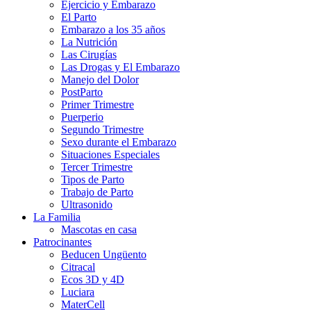
Ejercicio y Embarazo
El Parto
Embarazo a los 35 años
La Nutrición
Las Cirugías
Las Drogas y El Embarazo
Manejo del Dolor
PostParto
Primer Trimestre
Puerperio
Segundo Trimestre
Sexo durante el Embarazo
Situaciones Especiales
Tercer Trimestre
Tipos de Parto
Trabajo de Parto
Ultrasonido
La Familia
Mascotas en casa
Patrocinantes
Beducen Ungüento
Citracal
Ecos 3D y 4D
Luciara
MaterCell