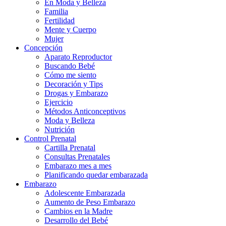
En Moda y Belleza
Familia
Fertilidad
Mente y Cuerpo
Mujer
Concepción
Aparato Reproductor
Buscando Bebé
Cómo me siento
Decoración y Tips
Drogas y Embarazo
Ejercicio
Métodos Anticonceptivos
Moda y Belleza
Nutrición
Control Prenatal
Cartilla Prenatal
Consultas Prenatales
Embarazo mes a mes
Planificando quedar embarazada
Embarazo
Adolescente Embarazada
Aumento de Peso Embarazo
Cambios en la Madre
Desarrollo del Bebé