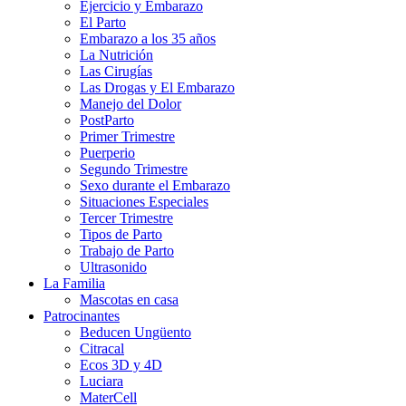
Ejercicio y Embarazo
El Parto
Embarazo a los 35 años
La Nutrición
Las Cirugías
Las Drogas y El Embarazo
Manejo del Dolor
PostParto
Primer Trimestre
Puerperio
Segundo Trimestre
Sexo durante el Embarazo
Situaciones Especiales
Tercer Trimestre
Tipos de Parto
Trabajo de Parto
Ultrasonido
La Familia
Mascotas en casa
Patrocinantes
Beducen Ungüento
Citracal
Ecos 3D y 4D
Luciara
MaterCell