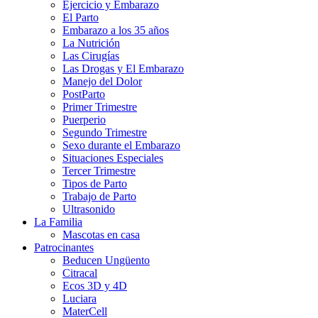
Ejercicio y Embarazo
El Parto
Embarazo a los 35 años
La Nutrición
Las Cirugías
Las Drogas y El Embarazo
Manejo del Dolor
PostParto
Primer Trimestre
Puerperio
Segundo Trimestre
Sexo durante el Embarazo
Situaciones Especiales
Tercer Trimestre
Tipos de Parto
Trabajo de Parto
Ultrasonido
La Familia
Mascotas en casa
Patrocinantes
Beducen Ungüento
Citracal
Ecos 3D y 4D
Luciara
MaterCell