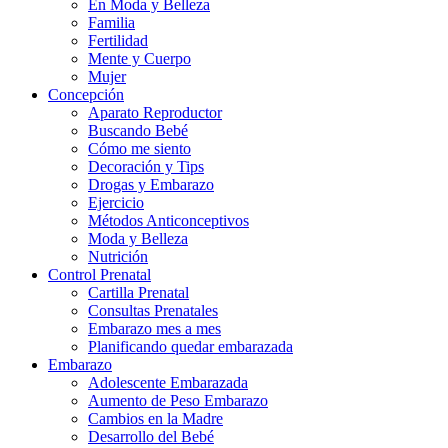
En Moda y Belleza
Familia
Fertilidad
Mente y Cuerpo
Mujer
Concepción
Aparato Reproductor
Buscando Bebé
Cómo me siento
Decoración y Tips
Drogas y Embarazo
Ejercicio
Métodos Anticonceptivos
Moda y Belleza
Nutrición
Control Prenatal
Cartilla Prenatal
Consultas Prenatales
Embarazo mes a mes
Planificando quedar embarazada
Embarazo
Adolescente Embarazada
Aumento de Peso Embarazo
Cambios en la Madre
Desarrollo del Bebé