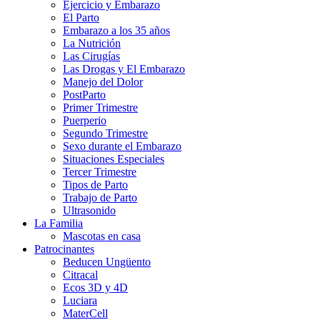
Ejercicio y Embarazo
El Parto
Embarazo a los 35 años
La Nutrición
Las Cirugías
Las Drogas y El Embarazo
Manejo del Dolor
PostParto
Primer Trimestre
Puerperio
Segundo Trimestre
Sexo durante el Embarazo
Situaciones Especiales
Tercer Trimestre
Tipos de Parto
Trabajo de Parto
Ultrasonido
La Familia
Mascotas en casa
Patrocinantes
Beducen Ungüento
Citracal
Ecos 3D y 4D
Luciara
MaterCell