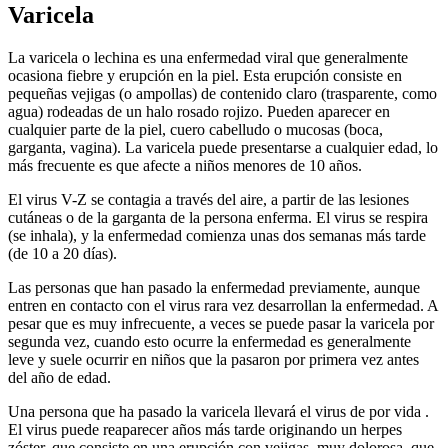
Varicela
La varicela o lechina es una enfermedad viral que generalmente
ocasiona fiebre y erupción en la piel. Esta erupción consiste en
pequeñas vejigas (o ampollas) de contenido claro (trasparente, como
agua) rodeadas de un halo rosado rojizo. Pueden aparecer en
cualquier parte de la piel, cuero cabelludo o mucosas (boca,
garganta, vagina). La varicela puede presentarse a cualquier edad, lo
más frecuente es que afecte a niños menores de 10 años.
El virus V-Z se contagia a través del aire, a partir de las lesiones
cutáneas o de la garganta de la persona enferma. El virus se respira
(se inhala), y la enfermedad comienza unas dos semanas más tarde
(de 10 a 20 días).
Las personas que han pasado la enfermedad previamente, aunque
entren en contacto con el virus rara vez desarrollan la enfermedad. A
pesar que es muy infrecuente, a veces se puede pasar la varicela por
segunda vez, cuando esto ocurre la enfermedad es generalmente
leve y suele ocurrir en niños que la pasaron por primera vez antes
del año de edad.
Una persona que ha pasado la varicela llevará el virus de por vida .
El virus puede reaparecer años más tarde originando un herpes
zóster, que consiste en una erupción con vejigas, muy dolorosa, que