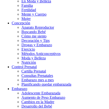
En Moda y Belleza
Familia
Fertilidad
Mente y Cuerpo
Mujer
Concepción
Aparato Reproductor
Buscando Bebé
Cómo me siento
Decoración y Tips
Drogas y Embarazo
Ejercicio
Métodos Anticonceptivos
Moda y Belleza
Nutrición
Control Prenatal
Cartilla Prenatal
Consultas Prenatales
Embarazo mes a mes
Planificando quedar embarazada
Embarazo
Adolescente Embarazada
Aumento de Peso Embarazo
Cambios en la Madre
Desarrollo del Bebé