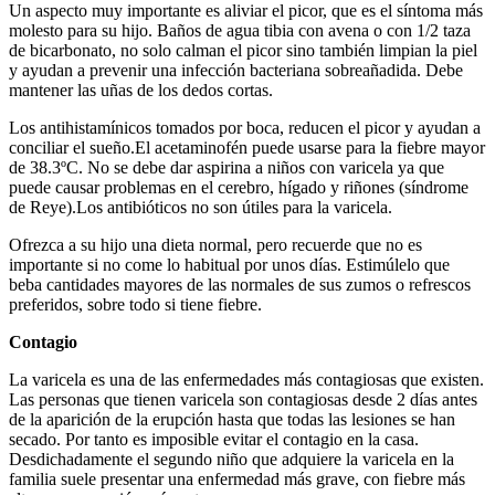
Un aspecto muy importante es aliviar el picor, que es el síntoma más
molesto para su hijo. Baños de agua tibia con avena o con 1/2 taza
de bicarbonato, no solo calman el picor sino también limpian la piel
y ayudan a prevenir una infección bacteriana sobreañadida. Debe
mantener las uñas de los dedos cortas.
Los antihistamínicos tomados por boca, reducen el picor y ayudan a
conciliar el sueño.El acetaminofén puede usarse para la fiebre mayor
de 38.3ºC. No se debe dar aspirina a niños con varicela ya que
puede causar problemas en el cerebro, hígado y riñones (síndrome
de Reye).Los antibióticos no son útiles para la varicela.
Ofrezca a su hijo una dieta normal, pero recuerde que no es
importante si no come lo habitual por unos días. Estimúlelo que
beba cantidades mayores de las normales de sus zumos o refrescos
preferidos, sobre todo si tiene fiebre.
Contagio
La varicela es una de las enfermedades más contagiosas que existen.
Las personas que tienen varicela son contagiosas desde 2 días antes
de la aparición de la erupción hasta que todas las lesiones se han
secado. Por tanto es imposible evitar el contagio en la casa.
Desdichadamente el segundo niño que adquiere la varicela en la
familia suele presentar una enfermedad más grave, con fiebre más