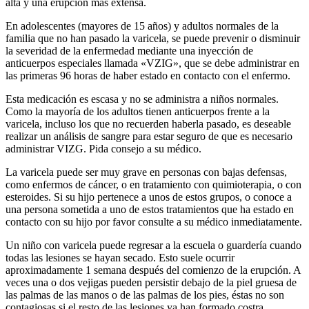
alta y una erupción más extensa.
En adolescentes (mayores de 15 años) y adultos normales de la
familia que no han pasado la varicela, se puede prevenir o disminuir
la severidad de la enfermedad mediante una inyección de
anticuerpos especiales llamada «VZIG», que se debe administrar en
las primeras 96 horas de haber estado en contacto con el enfermo.
Esta medicación es escasa y no se administra a niños normales.
Como la mayoría de los adultos tienen anticuerpos frente a la
varicela, incluso los que no recuerden haberla pasado, es deseable
realizar un análisis de sangre para estar seguro de que es necesario
administrar VIZG. Pida consejo a su médico.
La varicela puede ser muy grave en personas con bajas defensas,
como enfermos de cáncer, o en tratamiento con quimioterapia, o con
esteroides. Si su hijo pertenece a unos de estos grupos, o conoce a
una persona sometida a uno de estos tratamientos que ha estado en
contacto con su hijo por favor consulte a su médico inmediatamente.
Un niño con varicela puede regresar a la escuela o guardería cuando
todas las lesiones se hayan secado. Esto suele ocurrir
aproximadamente 1 semana después del comienzo de la erupción. A
veces una o dos vejigas pueden persistir debajo de la piel gruesa de
las palmas de las manos o de las palmas de los pies, éstas no son
contagiosas si el resto de las lesiones ya han formado costra.