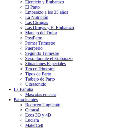
Ejercicio y Embarazo
El Parto
Embarazo a los 35 años
La Nutrición
Las Cirugías
Las Drogas y El Embarazo
Manejo del Dolor
PostParto
Primer Trimestre
Puerperio
Segundo Trimestre
Sexo durante el Embarazo
Situaciones Especiales
Tercer Trimestre
Tipos de Parto
Trabajo de Parto
Ultrasonido
La Familia
Mascotas en casa
Patrocinantes
Beducen Ungüento
Citracal
Ecos 3D y 4D
Luciara
MaterCell