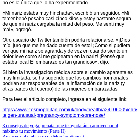
no es la única que lo ha experimentado.
«Mi nariz estaba muy hinchada», escribió un seguidor. «Mi
tercer bebé pesaba casi cinco kilos y estoy bastante segura
de que mi nariz cargaba la mitad del peso. Me sentí muy
mal», agregó.
Otro usuario de Twitter también podría relacionarse. «¡Dios
mío, juro que me he dado cuenta de esto! ¡Como si pudiera
ver que mi nariz se agranda y de vez en cuando siento un
dolor leve como si me golpearan en la nariz! ¡Pensé que
estaba loca! El embarazo es tan grandioso», dijo.
Si bien la investigación médica sobre el cambio aparente es
muy limitada, se ha sugerido que los cambios hormonales
podrían ser responsables de la inflamación de la nariz (y
otras partes del cuerpo) de las mujeres embarazadas.
Para leer el artículo completo, ingresa en el siguiente link:
https://www.cosmopolitan.com/uk/body/health/a34106005/chri
teigen-unusual-pregnancy-symptom-sore-nose/
3 consejos de yoga prenatal que te ayudarán a aprovechar al
máximo tu movimiento (Parte II)
Avances del embarazo de Morgan Stewart