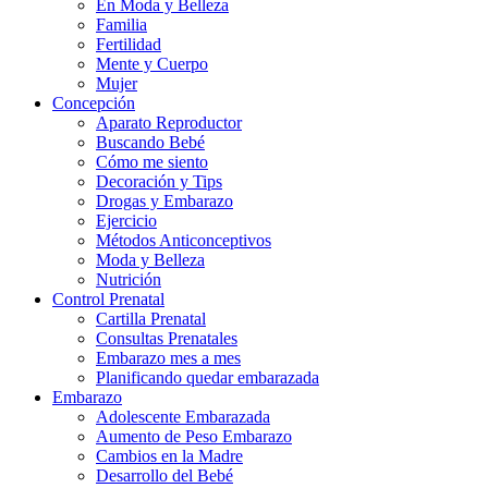
En Moda y Belleza
Familia
Fertilidad
Mente y Cuerpo
Mujer
Concepción
Aparato Reproductor
Buscando Bebé
Cómo me siento
Decoración y Tips
Drogas y Embarazo
Ejercicio
Métodos Anticonceptivos
Moda y Belleza
Nutrición
Control Prenatal
Cartilla Prenatal
Consultas Prenatales
Embarazo mes a mes
Planificando quedar embarazada
Embarazo
Adolescente Embarazada
Aumento de Peso Embarazo
Cambios en la Madre
Desarrollo del Bebé