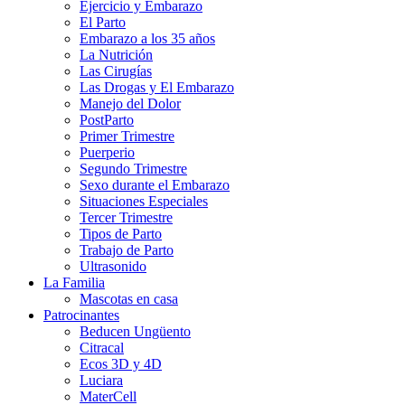
Ejercicio y Embarazo
El Parto
Embarazo a los 35 años
La Nutrición
Las Cirugías
Las Drogas y El Embarazo
Manejo del Dolor
PostParto
Primer Trimestre
Puerperio
Segundo Trimestre
Sexo durante el Embarazo
Situaciones Especiales
Tercer Trimestre
Tipos de Parto
Trabajo de Parto
Ultrasonido
La Familia
Mascotas en casa
Patrocinantes
Beducen Ungüento
Citracal
Ecos 3D y 4D
Luciara
MaterCell