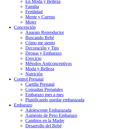
En Moda y Belleza
Familia
Fertilidad
Mente y Cuerpo
Mujer
Concepción
Aparato Reproductor
Buscando Bebé
Cómo me siento
Decoración y Tips
Drogas y Embarazo
Ejercicio
Métodos Anticonceptivos
Moda y Belleza
Nutrición
Control Prenatal
Cartilla Prenatal
Consultas Prenatales
Embarazo mes a mes
Planificando quedar embarazada
Embarazo
Adolescente Embarazada
Aumento de Peso Embarazo
Cambios en la Madre
Desarrollo del Bebé