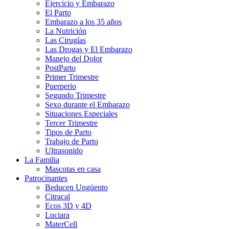
Ejercicio y Embarazo
El Parto
Embarazo a los 35 años
La Nutrición
Las Cirugías
Las Drogas y El Embarazo
Manejo del Dolor
PostParto
Primer Trimestre
Puerperio
Segundo Trimestre
Sexo durante el Embarazo
Situaciones Especiales
Tercer Trimestre
Tipos de Parto
Trabajo de Parto
Ultrasonido
La Familia
Mascotas en casa
Patrocinantes
Beducen Ungüento
Citracal
Ecos 3D y 4D
Luciara
MaterCell