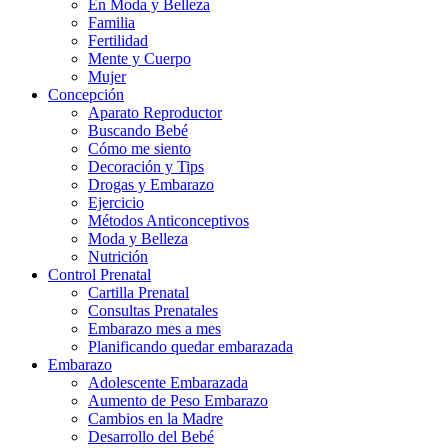
En Moda y Belleza
Familia
Fertilidad
Mente y Cuerpo
Mujer
Concepción
Aparato Reproductor
Buscando Bebé
Cómo me siento
Decoración y Tips
Drogas y Embarazo
Ejercicio
Métodos Anticonceptivos
Moda y Belleza
Nutrición
Control Prenatal
Cartilla Prenatal
Consultas Prenatales
Embarazo mes a mes
Planificando quedar embarazada
Embarazo
Adolescente Embarazada
Aumento de Peso Embarazo
Cambios en la Madre
Desarrollo del Bebé