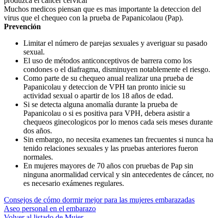
produzca el cancer cervical
Muchos medicos piensan que es mas importante la deteccion del
virus que el chequeo con la prueba de Papanicolaou (Pap).
Prevención
Limitar el número de parejas sexuales y averiguar su pasado
sexual.
El uso de métodos anticonceptivos de barrera como los
condones o el diafragma, disminuyen notablemente el riesgo.
Como parte de su chequeo anual realizar una prueba de
Papanicolau y deteccion de VPH tan pronto inicie su
actividad sexual o apartir de los 18 años de edad.
Si se detecta alguna anomalía durante la prueba de
Papanicolau o si es positiva para VPH, debera asistir a
chequeos ginecologicos por lo menos cada seis meses durante
dos años.
Sin embargo, no necesita examenes tan frecuentes si nunca ha
tenido relaciones sexuales y las pruebas anteriores fueron
normales.
En mujeres mayores de 70 años con pruebas de Pap sin
ninguna anormalidad cervical y sin antecedentes de cáncer, no
es necesario exámenes regulares.
Consejos de cómo dormir mejor para las mujeres embarazadas
Aseo personal en el embarazo
Volver al listado de Mujer