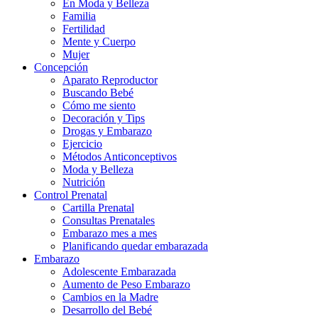
En Moda y Belleza
Familia
Fertilidad
Mente y Cuerpo
Mujer
Concepción
Aparato Reproductor
Buscando Bebé
Cómo me siento
Decoración y Tips
Drogas y Embarazo
Ejercicio
Métodos Anticonceptivos
Moda y Belleza
Nutrición
Control Prenatal
Cartilla Prenatal
Consultas Prenatales
Embarazo mes a mes
Planificando quedar embarazada
Embarazo
Adolescente Embarazada
Aumento de Peso Embarazo
Cambios en la Madre
Desarrollo del Bebé