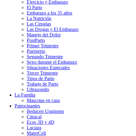
Ejercicio y Embarazo
El Parto
Embarazo a los 35 años
La Nutrición
Las Cirugías
Las Drogas y El Embarazo
Manejo del Dolor
PostParto
Primer Trimestre
Puerperio
Segundo Trimestre
Sexo durante el Embarazo
Situaciones Especiales
Tercer Trimestre
Tipos de Parto
Trabajo de Parto
Ultrasonido
La Familia
Mascotas en casa
Patrocinantes
Beducen Ungüento
Citracal
Ecos 3D y 4D
Luciara
MaterCell