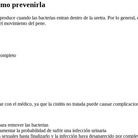
cómo prevenirla
 se produce cuando las bacterias entran dentro de la uretra. Por lo genera
 el movimiento del pene.
 completo
ar con el médico, ya que la cistitis no tratada puede causar complicacion
para remover las bacterias
umentar la probabilidad de sufrir una infección urinaria
nes sexuales hasta finalizarlo y la infección haya desaparecido por comple