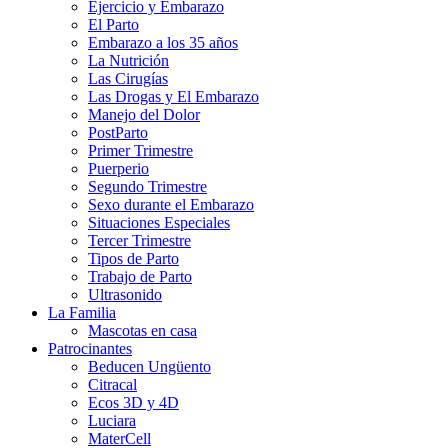
Ejercicio y Embarazo
El Parto
Embarazo a los 35 años
La Nutrición
Las Cirugías
Las Drogas y El Embarazo
Manejo del Dolor
PostParto
Primer Trimestre
Puerperio
Segundo Trimestre
Sexo durante el Embarazo
Situaciones Especiales
Tercer Trimestre
Tipos de Parto
Trabajo de Parto
Ultrasonido
La Familia
Mascotas en casa
Patrocinantes
Beducen Ungüento
Citracal
Ecos 3D y 4D
Luciara
MaterCell