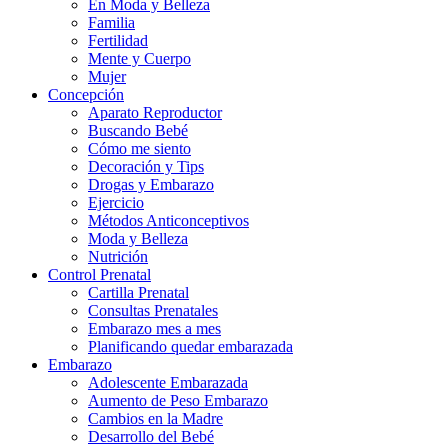
En Moda y Belleza
Familia
Fertilidad
Mente y Cuerpo
Mujer
Concepción
Aparato Reproductor
Buscando Bebé
Cómo me siento
Decoración y Tips
Drogas y Embarazo
Ejercicio
Métodos Anticonceptivos
Moda y Belleza
Nutrición
Control Prenatal
Cartilla Prenatal
Consultas Prenatales
Embarazo mes a mes
Planificando quedar embarazada
Embarazo
Adolescente Embarazada
Aumento de Peso Embarazo
Cambios en la Madre
Desarrollo del Bebé