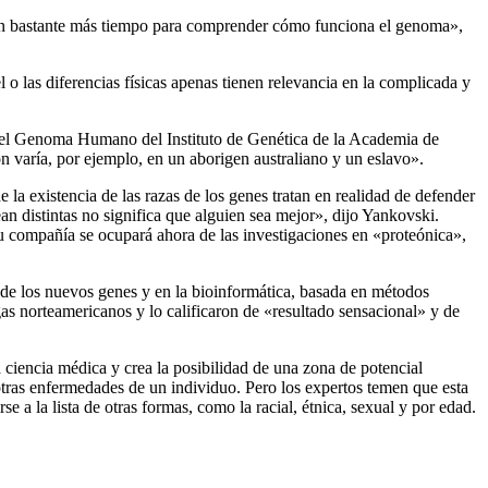
 aún bastante más tiempo para comprender cómo funciona el genoma»,
 o las diferencias físicas apenas tienen relevancia en la complicada y
io del Genoma Humano del Instituto de Genética de la Academia de
n varía, por ejemplo, en un aborigen australiano y un eslavo».
e la existencia de las razas de los genes tratan en realidad de defender
n distintas no significa que alguien sea mejor», dijo Yankovski.
 compañía se ocupará ahora de las investigaciones en «proteónica»,
de los nuevos genes y en la bioinformática, basada en métodos
gas norteamericanos y lo calificaron de «resultado sensacional» y de
a ciencia médica y crea la posibilidad de una zona de potencial
 otras enfermedades de un individuo. Pero los expertos temen que esta
e a la lista de otras formas, como la racial, étnica, sexual y por edad.