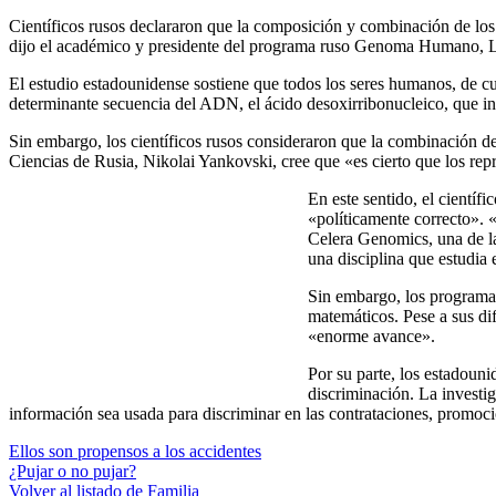
Científicos rusos declararon que la composición y combinación de lo
dijo el académico y presidente del programa ruso Genoma Humano, Le
El estudio estadounidense sostiene que todos los seres humanos, de cua
determinante secuencia del ADN, el ácido desoxirribonucleico, que in
Sin embargo, los científicos rusos consideraron que la combinación de
Ciencias de Rusia, Nikolai Yankovski, cree que «es cierto que los rep
En este sentido, el científ
«políticamente correcto». 
Celera Genomics, una de la
una disciplina que estudia 
Sin embargo, los programas
matemáticos. Pese a sus dif
«enorme avance».
Por su parte, los estadouni
discriminación. La investig
información sea usada para discriminar en las contrataciones, promocion
Ellos son propensos a los accidentes
¿Pujar o no pujar?
Volver al listado de Familia