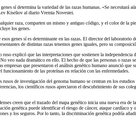
s genes sí determina la variedad de las razas humanas. «Se necesitará
v Kiseliov al diario Vremia Novestei.
lquier raza, comparten un mismo y antiguo código, y el color de la piel
cluye los genes.
 esos genes sí es determinante en las razas. El director del laborator
resentantes de distintas razas tenemos genes iguales, pero su composició
ico ruso explicó que las interpretaciones que sostienen la independencia d
«No veo nada dramático en ello. El hecho de que las personas o razas sea
s empresas que presentaron el análisis genético humano anunció que su
el funcionamiento de las proteínas en relación con las enfermedades.
 rusos de investigación del genoma humano se centran en los estudios 
erencias, los científicos rusos apreciaron el descubrimiento de sus cole
denses creen que el trazado del mapa genético inicia una nueva era de l
ación genética puede identificar el riesgo de cáncer, ataque cardíaco y
es y los seguros. Por lo tanto, la discriminación genética podría añadirs