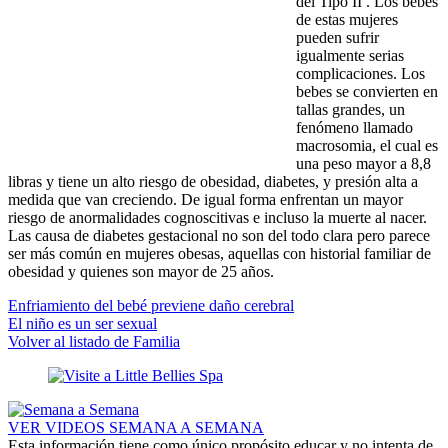
del Tipo II . Los bebés
de estas mujeres
pueden sufrir
igualmente serias
complicaciones. Los
bebes se convierten en
tallas grandes, un
fenómeno llamado
macrosomia, el cual es
una peso mayor a 8,8
libras y tiene un alto riesgo de obesidad, diabetes, y presión alta a
medida que van creciendo. De igual forma enfrentan un mayor
riesgo de anormalidades cognoscitivas e incluso la muerte al nacer.
Las causa de diabetes gestacional no son del todo clara pero parece
ser más común en mujeres obesas, aquellas con historial familiar de
obesidad y quienes son mayor de 25 años.
Enfriamiento del bebé previene daño cerebral
El niño es un ser sexual
Volver al listado de Familia
VER VIDEOS SEMANA A SEMANA
Esta información tiene como único propósito educar y no intenta de