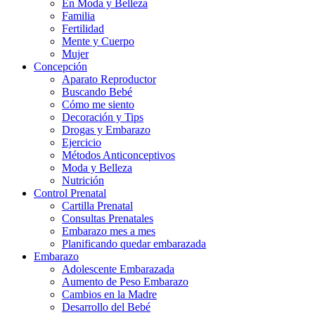
En Moda y Belleza
Familia
Fertilidad
Mente y Cuerpo
Mujer
Concepción
Aparato Reproductor
Buscando Bebé
Cómo me siento
Decoración y Tips
Drogas y Embarazo
Ejercicio
Métodos Anticonceptivos
Moda y Belleza
Nutrición
Control Prenatal
Cartilla Prenatal
Consultas Prenatales
Embarazo mes a mes
Planificando quedar embarazada
Embarazo
Adolescente Embarazada
Aumento de Peso Embarazo
Cambios en la Madre
Desarrollo del Bebé