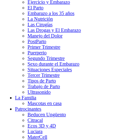
Ejercicio y Embarazo
El Parto
Embarazo a los 35 años
La Nutrición
Las Cirugías
Las Drogas y El Embarazo
Manejo del Dolor
PostParto
Primer Trimestre
Puerperio
Segundo Trimestre
Sexo durante el Embarazo
Situaciones Especiales
Tercer Trimestre
Tipos de Parto
Trabajo de Parto
Ultrasonido
La Familia
Mascotas en casa
Patrocinantes
Beducen Ungüento
Citracal
Ecos 3D y 4D
Luciara
MaterCell