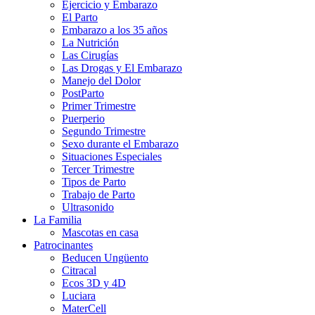
Ejercicio y Embarazo
El Parto
Embarazo a los 35 años
La Nutrición
Las Cirugías
Las Drogas y El Embarazo
Manejo del Dolor
PostParto
Primer Trimestre
Puerperio
Segundo Trimestre
Sexo durante el Embarazo
Situaciones Especiales
Tercer Trimestre
Tipos de Parto
Trabajo de Parto
Ultrasonido
La Familia
Mascotas en casa
Patrocinantes
Beducen Ungüento
Citracal
Ecos 3D y 4D
Luciara
MaterCell