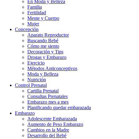
En Moda y Belleza
Familia
Fertilidad
Mente y Cuerpo
Mujer
Concepción
Aparato Reproductor
Buscando Bebé
Cómo me siento
Decoración y Tips
Drogas y Embarazo
Ejercicio
Métodos Anticonceptivos
Moda y Belleza
Nutrición
Control Prenatal
Cartilla Prenatal
Consultas Prenatales
Embarazo mes a mes
Planificando quedar embarazada
Embarazo
Adolescente Embarazada
Aumento de Peso Embarazo
Cambios en la Madre
Desarrollo del Bebé