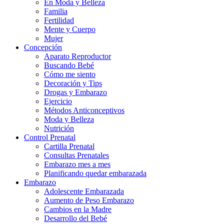
En Moda y Belleza
Familia
Fertilidad
Mente y Cuerpo
Mujer
Concepción
Aparato Reproductor
Buscando Bebé
Cómo me siento
Decoración y Tips
Drogas y Embarazo
Ejercicio
Métodos Anticonceptivos
Moda y Belleza
Nutrición
Control Prenatal
Cartilla Prenatal
Consultas Prenatales
Embarazo mes a mes
Planificando quedar embarazada
Embarazo
Adolescente Embarazada
Aumento de Peso Embarazo
Cambios en la Madre
Desarrollo del Bebé