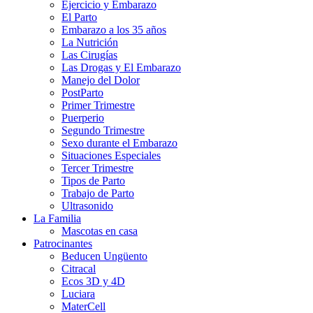
Ejercicio y Embarazo
El Parto
Embarazo a los 35 años
La Nutrición
Las Cirugías
Las Drogas y El Embarazo
Manejo del Dolor
PostParto
Primer Trimestre
Puerperio
Segundo Trimestre
Sexo durante el Embarazo
Situaciones Especiales
Tercer Trimestre
Tipos de Parto
Trabajo de Parto
Ultrasonido
La Familia
Mascotas en casa
Patrocinantes
Beducen Ungüento
Citracal
Ecos 3D y 4D
Luciara
MaterCell