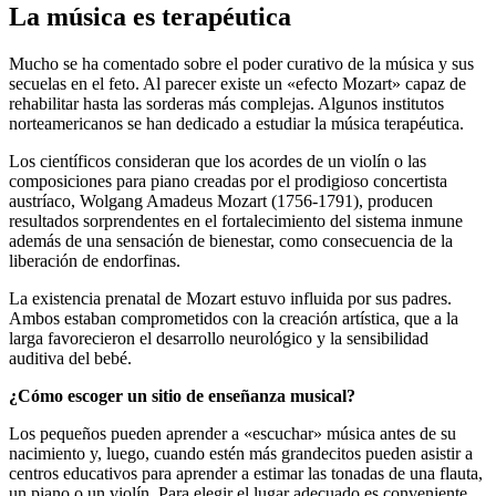
La música es terapéutica
Mucho se ha comentado sobre el poder curativo de la música y sus
secuelas en el feto. Al parecer existe un «efecto Mozart» capaz de
rehabilitar hasta las sorderas más complejas. Algunos institutos
norteamericanos se han dedicado a estudiar la música terapéutica.
Los científicos consideran que los acordes de un violín o las
composiciones para piano creadas por el prodigioso concertista
austríaco, Wolgang Amadeus Mozart (1756-1791), producen
resultados sorprendentes en el fortalecimiento del sistema inmune
además de una sensación de bienestar, como consecuencia de la
liberación de endorfinas.
La existencia prenatal de Mozart estuvo influida por sus padres.
Ambos estaban comprometidos con la creación artística, que a la
larga favorecieron el desarrollo neurológico y la sensibilidad
auditiva del bebé.
¿Cómo escoger un sitio de enseñanza musical?
Los pequeños pueden aprender a «escuchar» música antes de su
nacimiento y, luego, cuando estén más grandecitos pueden asistir a
centros educativos para aprender a estimar las tonadas de una flauta,
un piano o un violín. Para elegir el lugar adecuado es conveniente