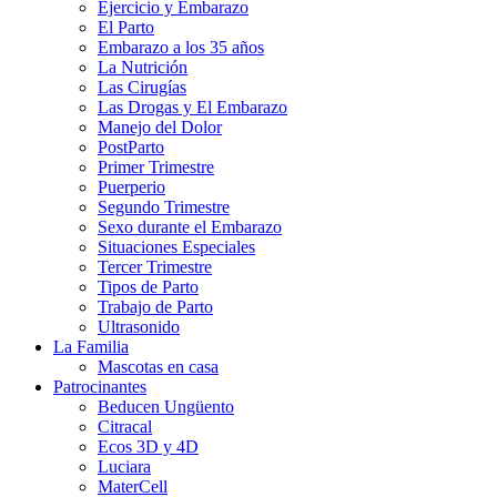
Ejercicio y Embarazo
El Parto
Embarazo a los 35 años
La Nutrición
Las Cirugías
Las Drogas y El Embarazo
Manejo del Dolor
PostParto
Primer Trimestre
Puerperio
Segundo Trimestre
Sexo durante el Embarazo
Situaciones Especiales
Tercer Trimestre
Tipos de Parto
Trabajo de Parto
Ultrasonido
La Familia
Mascotas en casa
Patrocinantes
Beducen Ungüento
Citracal
Ecos 3D y 4D
Luciara
MaterCell