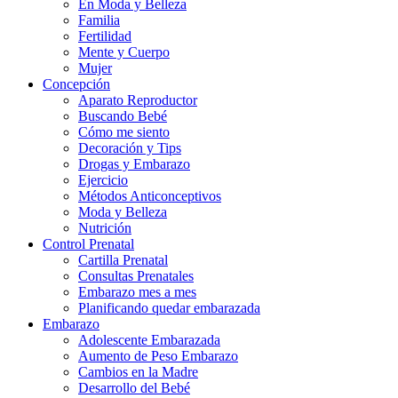
En Moda y Belleza
Familia
Fertilidad
Mente y Cuerpo
Mujer
Concepción
Aparato Reproductor
Buscando Bebé
Cómo me siento
Decoración y Tips
Drogas y Embarazo
Ejercicio
Métodos Anticonceptivos
Moda y Belleza
Nutrición
Control Prenatal
Cartilla Prenatal
Consultas Prenatales
Embarazo mes a mes
Planificando quedar embarazada
Embarazo
Adolescente Embarazada
Aumento de Peso Embarazo
Cambios en la Madre
Desarrollo del Bebé