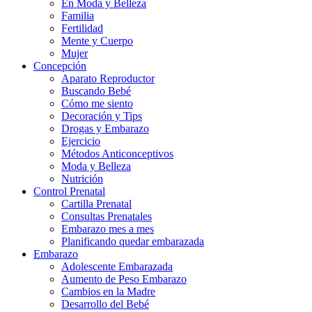
En Moda y Belleza
Familia
Fertilidad
Mente y Cuerpo
Mujer
Concepción
Aparato Reproductor
Buscando Bebé
Cómo me siento
Decoración y Tips
Drogas y Embarazo
Ejercicio
Métodos Anticonceptivos
Moda y Belleza
Nutrición
Control Prenatal
Cartilla Prenatal
Consultas Prenatales
Embarazo mes a mes
Planificando quedar embarazada
Embarazo
Adolescente Embarazada
Aumento de Peso Embarazo
Cambios en la Madre
Desarrollo del Bebé