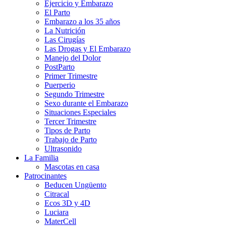
Ejercicio y Embarazo
El Parto
Embarazo a los 35 años
La Nutrición
Las Cirugías
Las Drogas y El Embarazo
Manejo del Dolor
PostParto
Primer Trimestre
Puerperio
Segundo Trimestre
Sexo durante el Embarazo
Situaciones Especiales
Tercer Trimestre
Tipos de Parto
Trabajo de Parto
Ultrasonido
La Familia
Mascotas en casa
Patrocinantes
Beducen Ungüento
Citracal
Ecos 3D y 4D
Luciara
MaterCell