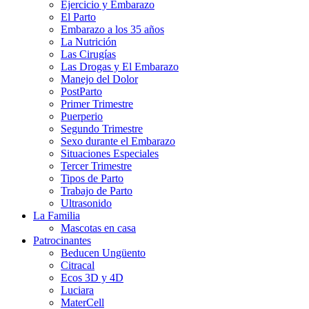
Ejercicio y Embarazo
El Parto
Embarazo a los 35 años
La Nutrición
Las Cirugías
Las Drogas y El Embarazo
Manejo del Dolor
PostParto
Primer Trimestre
Puerperio
Segundo Trimestre
Sexo durante el Embarazo
Situaciones Especiales
Tercer Trimestre
Tipos de Parto
Trabajo de Parto
Ultrasonido
La Familia
Mascotas en casa
Patrocinantes
Beducen Ungüento
Citracal
Ecos 3D y 4D
Luciara
MaterCell