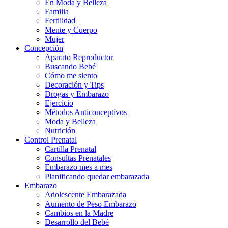
En Moda y Belleza
Familia
Fertilidad
Mente y Cuerpo
Mujer
Concepción
Aparato Reproductor
Buscando Bebé
Cómo me siento
Decoración y Tips
Drogas y Embarazo
Ejercicio
Métodos Anticonceptivos
Moda y Belleza
Nutrición
Control Prenatal
Cartilla Prenatal
Consultas Prenatales
Embarazo mes a mes
Planificando quedar embarazada
Embarazo
Adolescente Embarazada
Aumento de Peso Embarazo
Cambios en la Madre
Desarrollo del Bebé