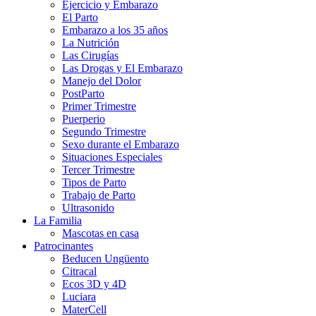
Ejercicio y Embarazo
El Parto
Embarazo a los 35 años
La Nutrición
Las Cirugías
Las Drogas y El Embarazo
Manejo del Dolor
PostParto
Primer Trimestre
Puerperio
Segundo Trimestre
Sexo durante el Embarazo
Situaciones Especiales
Tercer Trimestre
Tipos de Parto
Trabajo de Parto
Ultrasonido
La Familia
Mascotas en casa
Patrocinantes
Beducen Ungüento
Citracal
Ecos 3D y 4D
Luciara
MaterCell