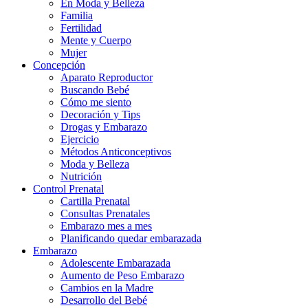
En Moda y Belleza
Familia
Fertilidad
Mente y Cuerpo
Mujer
Concepción
Aparato Reproductor
Buscando Bebé
Cómo me siento
Decoración y Tips
Drogas y Embarazo
Ejercicio
Métodos Anticonceptivos
Moda y Belleza
Nutrición
Control Prenatal
Cartilla Prenatal
Consultas Prenatales
Embarazo mes a mes
Planificando quedar embarazada
Embarazo
Adolescente Embarazada
Aumento de Peso Embarazo
Cambios en la Madre
Desarrollo del Bebé