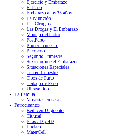
Ejercicio y Embarazo
El Parto
Embarazo a los 35 años
La Nutrición
Las Cirugías
Las Drogas y El Embarazo
Manejo del Dolor
PostParto
Primer Trimestre
Puerperio
Segundo Trimestre
Sexo durante el Embarazo
Situaciones Especiales
Tercer Trimestre
Tipos de Parto
Trabajo de Parto
Ultrasonido
La Familia
Mascotas en casa
Patrocinantes
Beducen Ungüento
Citracal
Ecos 3D y 4D
Luciara
MaterCell