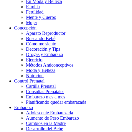
En Moda y Belleza
Familia
Fertilidad
Mente y Cuerpo
Mujer
Concepción
Aparato Reproductor
Buscando Bebé
Cómo me siento
Decoración y Tips
Drogas y Embarazo
Ejercicio
Métodos Anticonceptivos
Moda y Belleza
Nutrición
Control Prenatal
Cartilla Prenatal
Consultas Prenatales
Embarazo mes a mes
Planificando quedar embarazada
Embarazo
Adolescente Embarazada
Aumento de Peso Embarazo
Cambios en la Madre
Desarrollo del Bebé