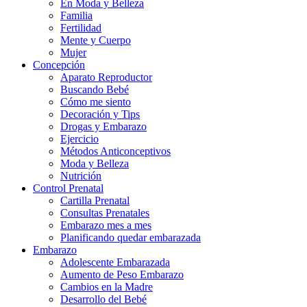
En Moda y Belleza
Familia
Fertilidad
Mente y Cuerpo
Mujer
Concepción
Aparato Reproductor
Buscando Bebé
Cómo me siento
Decoración y Tips
Drogas y Embarazo
Ejercicio
Métodos Anticonceptivos
Moda y Belleza
Nutrición
Control Prenatal
Cartilla Prenatal
Consultas Prenatales
Embarazo mes a mes
Planificando quedar embarazada
Embarazo
Adolescente Embarazada
Aumento de Peso Embarazo
Cambios en la Madre
Desarrollo del Bebé