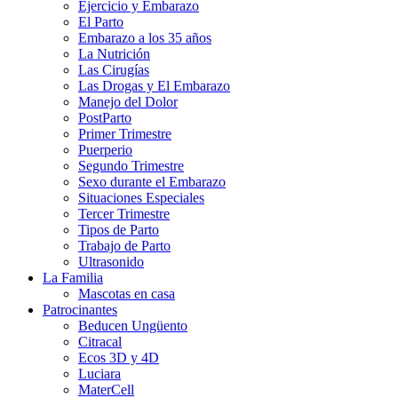
Ejercicio y Embarazo
El Parto
Embarazo a los 35 años
La Nutrición
Las Cirugías
Las Drogas y El Embarazo
Manejo del Dolor
PostParto
Primer Trimestre
Puerperio
Segundo Trimestre
Sexo durante el Embarazo
Situaciones Especiales
Tercer Trimestre
Tipos de Parto
Trabajo de Parto
Ultrasonido
La Familia
Mascotas en casa
Patrocinantes
Beducen Ungüento
Citracal
Ecos 3D y 4D
Luciara
MaterCell