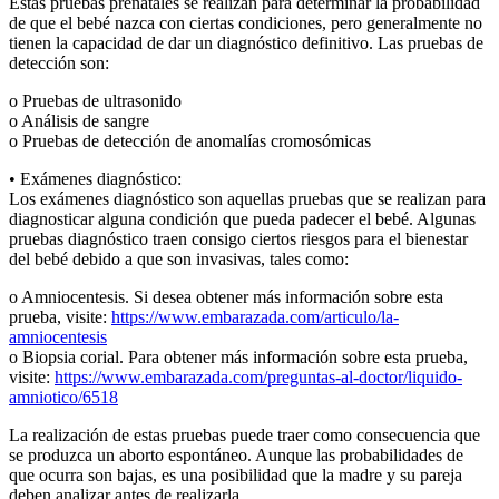
Estas pruebas prenatales se realizan para determinar la probabilidad
de que el bebé nazca con ciertas condiciones, pero generalmente no
tienen la capacidad de dar un diagnóstico definitivo. Las pruebas de
detección son:
o Pruebas de ultrasonido
o Análisis de sangre
o Pruebas de detección de anomalías cromosómicas
• Exámenes diagnóstico:
Los exámenes diagnóstico son aquellas pruebas que se realizan para
diagnosticar alguna condición que pueda padecer el bebé. Algunas
pruebas diagnóstico traen consigo ciertos riesgos para el bienestar
del bebé debido a que son invasivas, tales como:
o Amniocentesis. Si desea obtener más información sobre esta
prueba, visite:
https://www.embarazada.com/articulo/la-
amniocentesis
o Biopsia corial. Para obtener más información sobre esta prueba,
visite:
https://www.embarazada.com/preguntas-al-doctor/liquido-
amniotico/6518
La realización de estas pruebas puede traer como consecuencia que
se produzca un aborto espontáneo. Aunque las probabilidades de
que ocurra son bajas, es una posibilidad que la madre y su pareja
deben analizar antes de realizarla.