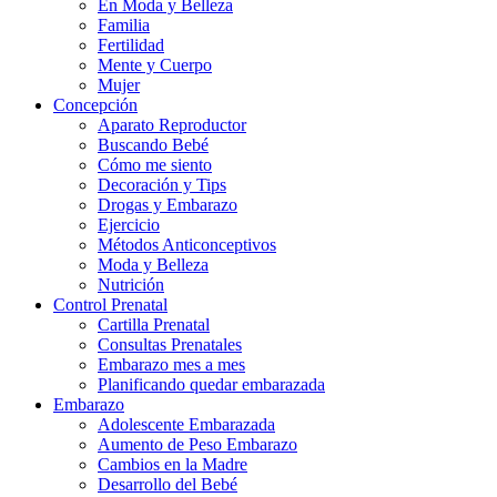
En Moda y Belleza
Familia
Fertilidad
Mente y Cuerpo
Mujer
Concepción
Aparato Reproductor
Buscando Bebé
Cómo me siento
Decoración y Tips
Drogas y Embarazo
Ejercicio
Métodos Anticonceptivos
Moda y Belleza
Nutrición
Control Prenatal
Cartilla Prenatal
Consultas Prenatales
Embarazo mes a mes
Planificando quedar embarazada
Embarazo
Adolescente Embarazada
Aumento de Peso Embarazo
Cambios en la Madre
Desarrollo del Bebé