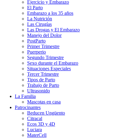
Ejercicio y Embarazo
El Parto
Embarazo a los 35 años
La Nutrición
Las Cirugías
Las Drogas y El Embarazo
Manejo del Dolor
PostParto
Primer Trimestre
Puerperio
Segundo Trimestre
Sexo durante el Embarazo
Situaciones Especiales
Tercer Trimestre
Tipos de Parto
Trabajo de Parto
Ultrasonido
La Familia
Mascotas en casa
Patrocinantes
Beducen Ungüento
Citracal
Ecos 3D y 4D
Luciara
MaterCell