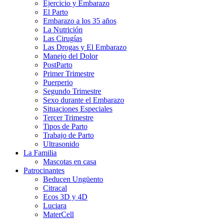
Ejercicio y Embarazo
El Parto
Embarazo a los 35 años
La Nutrición
Las Cirugías
Las Drogas y El Embarazo
Manejo del Dolor
PostParto
Primer Trimestre
Puerperio
Segundo Trimestre
Sexo durante el Embarazo
Situaciones Especiales
Tercer Trimestre
Tipos de Parto
Trabajo de Parto
Ultrasonido
La Familia
Mascotas en casa
Patrocinantes
Beducen Ungüento
Citracal
Ecos 3D y 4D
Luciara
MaterCell