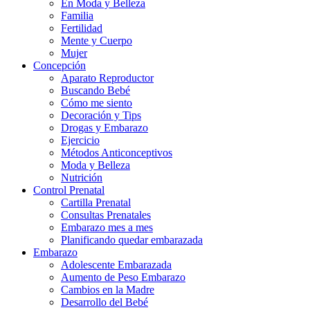
En Moda y Belleza
Familia
Fertilidad
Mente y Cuerpo
Mujer
Concepción
Aparato Reproductor
Buscando Bebé
Cómo me siento
Decoración y Tips
Drogas y Embarazo
Ejercicio
Métodos Anticonceptivos
Moda y Belleza
Nutrición
Control Prenatal
Cartilla Prenatal
Consultas Prenatales
Embarazo mes a mes
Planificando quedar embarazada
Embarazo
Adolescente Embarazada
Aumento de Peso Embarazo
Cambios en la Madre
Desarrollo del Bebé