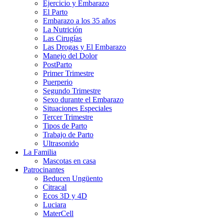
Ejercicio y Embarazo
El Parto
Embarazo a los 35 años
La Nutrición
Las Cirugías
Las Drogas y El Embarazo
Manejo del Dolor
PostParto
Primer Trimestre
Puerperio
Segundo Trimestre
Sexo durante el Embarazo
Situaciones Especiales
Tercer Trimestre
Tipos de Parto
Trabajo de Parto
Ultrasonido
La Familia
Mascotas en casa
Patrocinantes
Beducen Ungüento
Citracal
Ecos 3D y 4D
Luciara
MaterCell