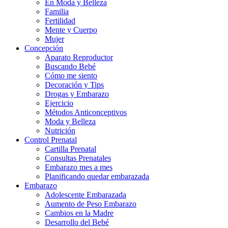
En Moda y Belleza
Familia
Fertilidad
Mente y Cuerpo
Mujer
Concepción
Aparato Reproductor
Buscando Bebé
Cómo me siento
Decoración y Tips
Drogas y Embarazo
Ejercicio
Métodos Anticonceptivos
Moda y Belleza
Nutrición
Control Prenatal
Cartilla Prenatal
Consultas Prenatales
Embarazo mes a mes
Planificando quedar embarazada
Embarazo
Adolescente Embarazada
Aumento de Peso Embarazo
Cambios en la Madre
Desarrollo del Bebé