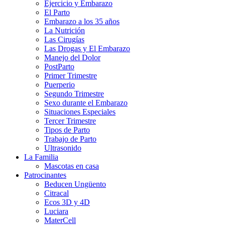
Ejercicio y Embarazo
El Parto
Embarazo a los 35 años
La Nutrición
Las Cirugías
Las Drogas y El Embarazo
Manejo del Dolor
PostParto
Primer Trimestre
Puerperio
Segundo Trimestre
Sexo durante el Embarazo
Situaciones Especiales
Tercer Trimestre
Tipos de Parto
Trabajo de Parto
Ultrasonido
La Familia
Mascotas en casa
Patrocinantes
Beducen Ungüento
Citracal
Ecos 3D y 4D
Luciara
MaterCell