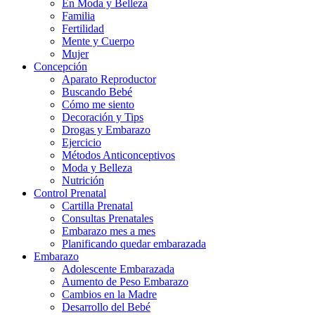
En Moda y Belleza
Familia
Fertilidad
Mente y Cuerpo
Mujer
Concepción
Aparato Reproductor
Buscando Bebé
Cómo me siento
Decoración y Tips
Drogas y Embarazo
Ejercicio
Métodos Anticonceptivos
Moda y Belleza
Nutrición
Control Prenatal
Cartilla Prenatal
Consultas Prenatales
Embarazo mes a mes
Planificando quedar embarazada
Embarazo
Adolescente Embarazada
Aumento de Peso Embarazo
Cambios en la Madre
Desarrollo del Bebé