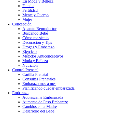
En Moda y Belleza
Familia
Fertilidad
Mente y Cuerpo
Mujer
Concepción
Aparato Reproductor
Buscando Bebé
Cómo me siento
Decoración y Tips
Drogas y Embarazo
Ejercicio
Métodos Anticonceptivos
Moda y Belleza
Nutrición
Control Prenatal
Cartilla Prenatal
Consultas Prenatales
Embarazo mes a mes
Planificando quedar embarazada
Embarazo
Adolescente Embarazada
Aumento de Peso Embarazo
Cambios en la Madre
Desarrollo del Bebé