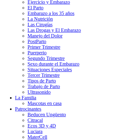
Ejercicio y Embarazo
El Parto
Embarazo a los 35 años
La Nutrición
Las Cirugías
Las Drogas y El Embarazo
Manejo del Dolor
PostParto
Primer Trimestre
Puerperio
Segundo Trimestre
Sexo durante el Embarazo
Situaciones Especiales
Tercer Trimestre
Tipos de Parto
Trabajo de Parto
Ultrasonido
La Familia
Mascotas en casa
Patrocinantes
Beducen Ungüento
Citracal
Ecos 3D y 4D
Luciara
MaterCell