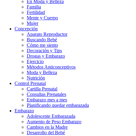
En Moda y Belleza
Familia
Fertilidad
Mente y Cuerpo
Mujer
Concepción
Aparato Reproductor
Buscando Bebé
Cómo me siento
Decoración y Tips
Drogas y Embarazo
Ejercicio
Métodos Anticonceptivos
Moda y Belleza
Nutrición
Control Prenatal
Cartilla Prenatal
Consultas Prenatales
Embarazo mes a mes
Planificando quedar embarazada
Embarazo
Adolescente Embarazada
Aumento de Peso Embarazo
Cambios en la Madre
Desarrollo del Bebé