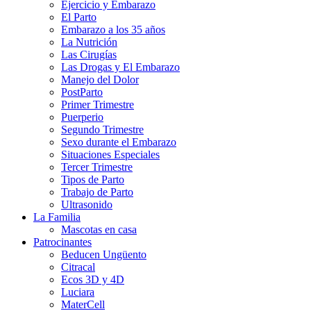
Ejercicio y Embarazo
El Parto
Embarazo a los 35 años
La Nutrición
Las Cirugías
Las Drogas y El Embarazo
Manejo del Dolor
PostParto
Primer Trimestre
Puerperio
Segundo Trimestre
Sexo durante el Embarazo
Situaciones Especiales
Tercer Trimestre
Tipos de Parto
Trabajo de Parto
Ultrasonido
La Familia
Mascotas en casa
Patrocinantes
Beducen Ungüento
Citracal
Ecos 3D y 4D
Luciara
MaterCell